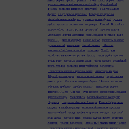
рынка форекс
форекс прогнозы
Brent
альфа форекс
биржа
прогноз технический анализ eurusd usdjpy gbpusd audusd
Fxopen
торговые идеи идеи инвестиций
аналитика альфа
форекс
альфа форекс прогнозы
Евродоллар прогноз
Amarkets аналитика форекс
форекс прогноз gbpusd
доллар
рубль
прогноз криптовалют
коррекция
Eur-usd
Ifc markets
форекс обзор
анализ рынка
артемгелий
прогноз золота
Александр Горячев аналитика
рекомендации по eurusd
курс
рубля ЦБ
рипл и эфириум
Eurusd сейчас
прогнозы teletrade
форекс eurusd
котировки
Eurusd прогноз
Ethereum
аналитика fort financial services
политика
Nordfx
как
заработать на валютном рынке
брокер
нефть рубль прогноз
рубль рост
торговые рекомендации
обзор форекс
российский
рубль сегодня
торговые идеи трейдерам
доллариена
Технический анализ и прогноз ltcusd
инвестиции из дома
Gbpusd рекомендации
аналитический прогноз
заработать на
рынке
рост
Чикагская товарная биржа
Litecoin
еврозона
обучение трейдинг
серебро прогноз
индикаторы форекс
прогноз АНДеев
Gbp-usd
курс серебра
форекс рекомендации
прогноз погоды
Maximarkets
волновой анализ на неделю
Эфириум
Владислав Антонов Альпари
Рипл и Эфириум на
сегодня
курс фунтдоллар
технический анализ евродоллар
прогноз ethusd
тренд
график опционов
сегодня
торговый
план eurusd
торговая идея
прогноз курсов валют
торговые
сценарии
уровни поддержки
опционный анализ рынка Форекс
Технический анализ и прогноз ethusd
Forex4you
прогноз