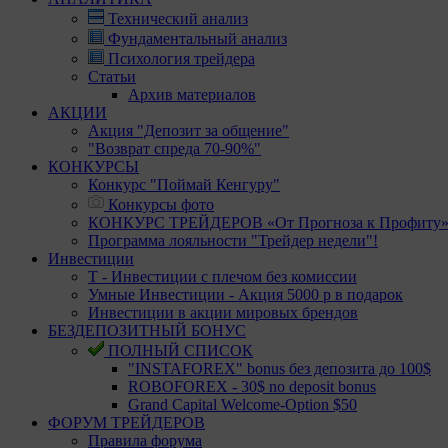
Технический анализ
Фундаментальный анализ
Психология трейдера
Статьи
Архив материалов
АКЦИИ
Акция "Депозит за общение"
"Возврат спреда 70-90%"
КОНКУРСЫ
Конкурс "Поймай Кенгуру"
Конкурсы фото
КОНКУРС ТРЕЙДЕРОВ «От Прогноза к Профиту
Программа лояльности "Трейдер недели"!
Инвестиции
Т - Инвестиции с плечом без комиссии
Умные Инвестиции - Акция 5000 р в подарок
Инвестиции в акции мировых брендов
БЕЗДЕПОЗИТНЫЙ БОНУС
ПОЛНЫЙ СПИСОК
"INSTAFOREX" bonus без депозита до 100$
ROBOFOREX - 30$ no deposit bonus
Grand Capital Welcome-Option $50
ФОРУМ ТРЕЙДЕРОВ
Правила форума