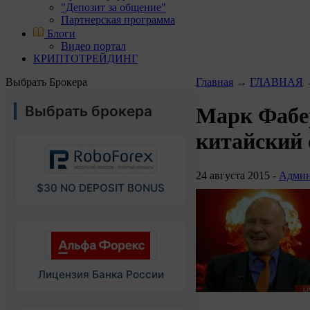
"Депозит за общение"
Партнерская программа
Блоги
Видео портал
КРИПТОТРЕЙДИНГ
Выбрать Брокера
Главная
→
ГЛАВНАЯ
Выбрать брокера
Марк Фабе
китайский 
24 августа 2015 -
Админ
$30 NO DEPOSIT BONUS
Лицензия Банка России