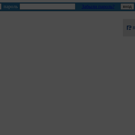
пароль
Забыли пароль?