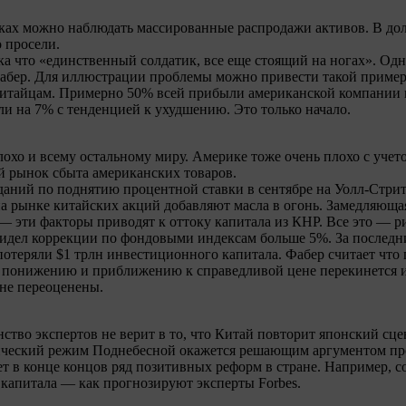
ках можно наблюдать массированные распродажи активов. В д
 просели.
а что «единственный солдатик, все еще стоящий на ногах». Одн
абер. Для иллюстрации проблемы можно привести такой приме
итайцам. Примерно 50% всей прибыли американской компании 
и на 7% с тенденцией к ухудшению. Это только начало.
хо и всему остальному миру. Америке тоже очень плохо с учето
 рынок сбыта американских товаров.
аний по поднятию процентной ставки в сентябре на Уолл-Стри
на рынке китайских акций добавляют масла в огонь. Замедляюща
 эти факторы приводят к оттоку капитала из КНР. Все это — 
видел коррекции по фондовыми индексам больше 5%. За последн
отеряли $1 трлн инвестиционного капитала. Фабер считает что
к понижению и приближению к справедливой цене перекинется 
йне переоценены.
ство экспертов не верит в то, что Китай повторит японский сц
ический режим Поднебесной окажется решающим аргументом пр
т в конце концов ряд позитивных реформ в стране. Например, с
капитала — как прогнозируют эксперты Forbes.