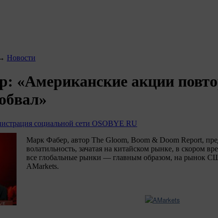
→
Новости
р: «Американские акции повт
обвал»
истрация социальной сети OSOBYE RU
Марк Фабер, автор The Gloom, Boom & Doom Report, пре
волатильность, зачатая на китайском рынке, в скором вр
все глобальные рынки — главным образом, на рынок 
AMarkets.