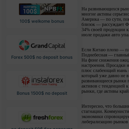
На развивающихся рын
многие активы серьезно
Америка — по сути, пок
100$ welkome bonus
близок — рассуждает Ф
34% своей продукции к
июле продажи авто упал
Если Китаю плохо — пло
Поднебесная — главный
Forex 500$ no deposit bonus
На фоне снижения ожид
настроения. Просадки 
плюс слабеющий юань —
который уже давно не 
развивающиеся рынки п
активов с тенденцией 
рынки, где активы кра
Bonus 1500$ no deposit
Интересно, что большин
стагнации. Коммунист
экономики спровоцируе
либерализацию рынков 