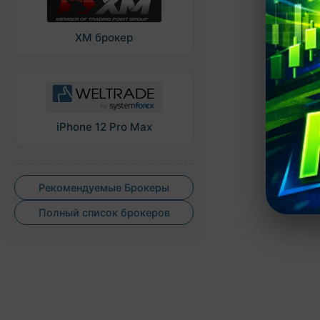
XM брокер
iPhone 12 Pro Max
Рекомендуемые Брокеры
Полный список брокеров