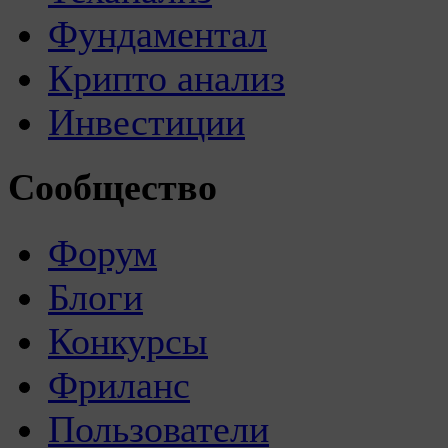
Фундаментал
Крипто анализ
Инвестиции
Сообщество
Форум
Блоги
Конкурсы
Фриланс
Пользователи