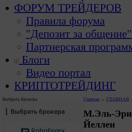
ФОРУМ ТРЕЙДЕРОВ
Правила форума
"Депозит за общение"
Партнерская програм
Блоги
Видео портал
КРИПТОТРЕЙДИНГ
Выбрать Брокера
Главная
→
ГЛАВНАЯ
Выбрать брокера
М.Эль-Эри
Йеллен