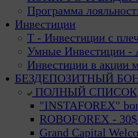
Программа лояльност
Инвестиции
Т - Инвестиции с пле
Умные Инвестиции - А
Инвестиции в акции 
БЕЗДЕПОЗИТНЫЙ БО
ПОЛНЫЙ СПИСОК
"INSTAFOREX" bonu
ROBOFOREX - 30$ n
Grand Capital Welc