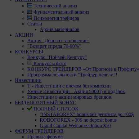
Технический анализ
Фундаментальный анализ
Психология трейдера
Статьи
Архив материалов
АКЦИИ
Акция "Депозит за общение"
"Возврат спреда 70-90%"
КОНКУРСЫ
Конкурс "Поймай Кенгуру"
Конкурсы фото
КОНКУРС ТРЕЙДЕРОВ «От Прогноза к Профиту
Программа лояльности "Трейдер недели"!
Инвестиции
Т - Инвестиции с плечом без комиссии
Умные Инвестиции - Акция 5000 р в подарок
Инвестиции в акции мировых брендов
БЕЗДЕПОЗИТНЫЙ БОНУС
ПОЛНЫЙ СПИСОК
"INSTAFOREX" bonus без депозита до 100$
ROBOFOREX - 30$ no deposit bonus
Grand Capital Welcome-Option $50
ФОРУМ ТРЕЙДЕРОВ
Правила форума