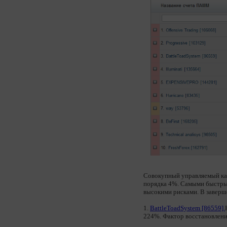
Совокупный управляемый ка
порядка 4%. Самыми быстрым
высокими рисками. В заверш
1.
BattleToadSystem [86559].
224%. Фактор восстановления