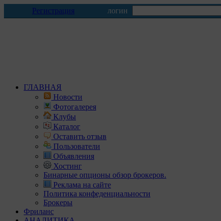
Регистрация
логин
ГЛАВНАЯ
Новости
Фотогалерея
Клубы
Каталог
Оставить отзыв
Пользователи
Объявления
Хостинг
Бинарные опционы обзор брокеров.
Реклама на сайте
Политика конфеденциальности
Брокеры
Фриланс
АНАЛИТИКА