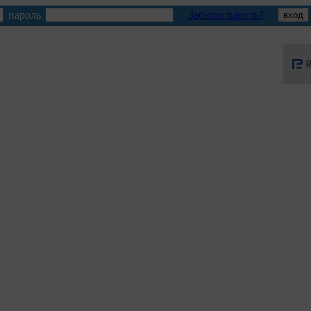
пароль
Забыли пароль?