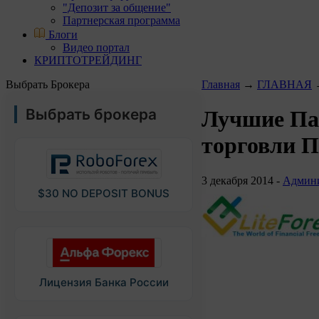
"Депозит за общение"
Партнерская программа
Блоги
Видео портал
КРИПТОТРЕЙДИНГ
Выбрать Брокера
Главная
→
ГЛАВНАЯ
Выбрать брокера
Лучшие Па
торговли 
3 декабря 2014 -
Админи
$30 NO DEPOSIT BONUS
Лицензия Банка России