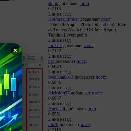
skipp
добавляет
пост
:
0.7118
2 дня назад
Hotforex Broker
добавляет
пост
:
Date: 7th August 2026. Oil and Gold Rise
as Traders Await the US Jobs Report.
Trading Leveraged p
2 дня назад
forester
добавляет
пост
:
✕
0.7122
2 дня назад
nfx
добавляет
пост
:
0.6949
2 дня назад
Svetlana9013
добавляет
пост
:
0.6946
2 дня назад
Alekskm27
добавляет
пост
:
0.6947
2 дня назад
Алексей
добавляет
пост
:
0.6951
2 дня назад
iris79
добавляет
пост
:
0,7116