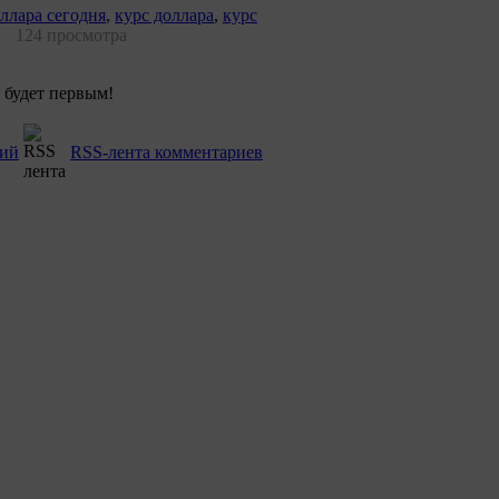
оллара сегодня
,
курс доллара
,
курс
124 просмотра
 будет первым!
рий
RSS-лента комментариев