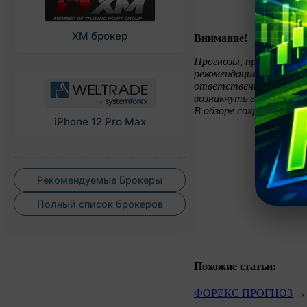
XM брокер
Внимание!
Прогнозы, представлен
рекомендацией к торгов
ответственности за во
возникнуть в случае ис
В обзоре сохранены ав
iPhone 12 Pro Max
Рекомендуемые Брокеры
Полный список брокеров
Похожие статьи:
ФОРЕКС ПРОГНОЗ