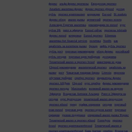
форекс
альфа форекс прогнозы
Евродоллар прогноз
Amarkets аналитика форекс
форекс прогноз gbpusd
доллар
рубль
прогноз криптовалют
коррекция
Eur-usd
Ifc markets
форекс обзор
анализ рынка
артемгелий
прогноз золота
Александр Горячев аналитика
рекомендации по eurusd
курс
рубля ЦБ
рипл и эфириум
Eurusd сейчас
прогнозы teletrade
форекс eurusd
котировки
Eurusd прогноз
Ethereum
аналитика fort financial services
политика
Nordfx
как
заработать на валютном рынке
брокер
нефть рубль прогноз
рубль рост
торговые рекомендации
обзор форекс
российский
рубль сегодня
торговые идеи трейдерам
доллариена
Технический анализ и прогноз ltcusd
инвестиции из дома
Gbpusd рекомендации
аналитический прогноз
заработать на
рынке
рост
Чикагская товарная биржа
Litecoin
еврозона
обучение трейдинг
серебро прогноз
индикаторы форекс
прогноз АНДеев
Gbp-usd
курс серебра
форекс рекомендации
прогноз погоды
Maximarkets
волновой анализ на неделю
Эфириум
Владислав Антонов Альпари
Рипл и Эфириум на
сегодня
курс фунтдоллар
технический анализ евродоллар
прогноз ethusd
тренд
график опционов
сегодня
торговый
план eurusd
торговая идея
прогноз курсов валют
торговые
сценарии
уровни поддержки
опционный анализ рынка Форекс
Технический анализ и прогноз ethusd
Forex4you
прогноз
ltcusd
прогноз криптовалютbtcusd
Технический анализ и
прогноз криптовалютbtcusd
Банк Англии
серебро
Владислав