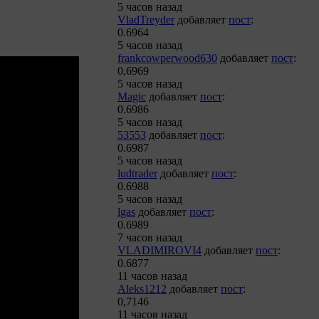
5 часов назад
VladTreyder
добавляет
пост
:
0.6964
5 часов назад
frankcowperwood630
добавляет
пост
:
0,6969
5 часов назад
Magic
добавляет
пост
:
0.6986
5 часов назад
53553
добавляет
пост
:
0.6987
5 часов назад
ludtrader
добавляет
пост
:
0.6988
5 часов назад
lgas
добавляет
пост
:
0.6989
7 часов назад
VLADIMIROVI4
добавляет
пост
:
0.6877
11 часов назад
Aleks1212
добавляет
пост
:
0,7146
11 часов назад