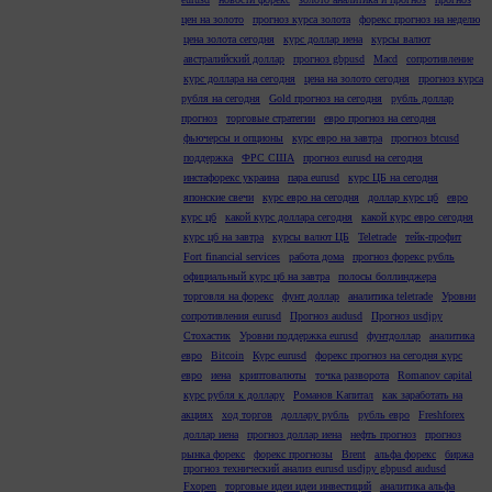
цен на золото
прогноз курса золота
форекс прогноз на неделю
цена золота сегодня
курс доллар иена
курсы валют
австралийский доллар
прогноз gbpusd
Macd
сопротивление
курс доллара на сегодня
цена на золото сегодня
прогноз курса
рубля на сегодня
Gold прогноз на сегодня
рубль доллар
прогноз
торговые стратегии
евро прогноз на сегодня
фьючерсы и опционы
курс евро на завтра
прогноз btcusd
поддержка
ФРС США
прогноз eurusd на сегодня
инстафорекс украина
пара eurusd
курс ЦБ на сегодня
японские свечи
курс евро на сегодня
доллар курс цб
евро
курс цб
какой курс доллара сегодня
какой курс евро сегодня
курс цб на завтра
курсы валют ЦБ
Teletrade
тейк-профит
Fort financial services
работа дома
прогноз форекс рубль
официальный курс цб на завтра
полосы боллинджера
торговля на форекс
фунт доллар
аналитика teletrade
Уровни
сопротивления eurusd
Прогноз audusd
Прогноз usdjpy
Стохастик
Уровни поддержка eurusd
фунтдоллар
аналитика
евро
Bitcoin
Курс eurusd
форекс прогноз на сегодня курс
евро
иена
криптовалюты
точка разворота
Romanov capital
курс рубля к доллару
Романов Капитал
как заработать на
акциях
ход торгов
доллару рубль
рубль евро
Freshforex
доллар иена
прогноз доллар иена
нефть прогноз
прогноз
рынка форекс
форекс прогнозы
Brent
альфа форекс
биржа
прогноз технический анализ eurusd usdjpy gbpusd audusd
Fxopen
торговые идеи идеи инвестиций
аналитика альфа