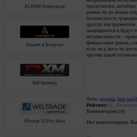
представлен, китайцы
ALPARI Конкурсы
рынки не до конца от
безопасность трэжер
других инструментов.
защищаются и будут э
независимости – при
финансовые риски, го
Акции и Бонусы
есть ли у кого-то дос
против такой гегемон
XM брокер
Теги:
доллар
,
bnp pari
Рейтинг:
0
Голосов
Комментарии (0)
iPhone 12 Pro Max
Нет комментариев. Ва