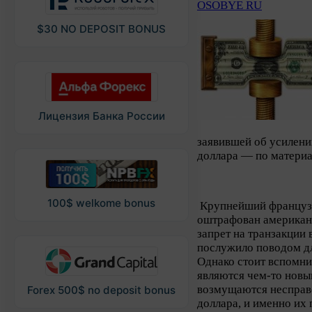
OSOBYE RU
$30 NO DEPOSIT BONUS
Лицензия Банка России
заявившей об усилен
доллара — по матери
100$ welkome bonus
Крупнейший французс
оштрафован американ
запрет на транзакции в
послужило поводом дл
Однако стоит вспомнит
являются чем-то новы
возмущаются неспра
Forex 500$ no deposit bonus
доллара, и именно их