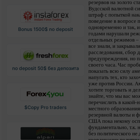
резервов на золото ст
Вудсской валютной си
штраф с попыткой нак
поведение в вопросе 
одновременно и так, и
Bonus 1500$ no deposit
годами нарушали реж
отдельных режимов – 
все знали, и закрывал
расследования, сбор 
предупреждения, но п
своего часа. Час проб
no deposit 50$ без депозита
показать всю силу ам
напугать тех, кто зах
уже против России. А
хотите торговать и де
знайте, что мы вас мо
перечислить в какой-
$Copy Pro traders
местного образования.
резервной валюты и ф
США пока некому оспо
фундаментально, т.к.
без политического не
координации политики