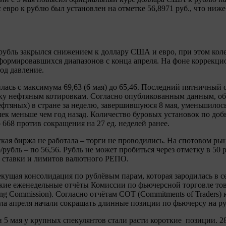
евро к рублю был установлен на отметке 56,8971 руб., что ниж
рубль закрылся снижением к доллару США и евро, при этом кол
формировавшихся диапазонов с конца апреля. На фоне коррекц
под давление.
илась с максимума 69,63 (6 мая) до 65,46. Последний пятничный о
жку нефтяным котировкам. Согласно опубликованным данным, о
ефтяных) в стране за неделю, завершившуюся 8 мая, уменьшилось
шек меньше чем год назад. Количество буровых установок по д
 668 против сокращения на 27 ед. неделей ранее.
ая биржа не работала – торги не проводились. На спотовом рын
о/рубль – по 56,56. Рубль не может пробиться через отметку в 50
 ставки и лимитов валютного РЕПО.
кущая консолидация по рублёвым парам, которая зародилась в с
ские еженедельные отчёты Комиссии по фьючерсной торговле то
ing Commission). Согласно отчётам COT (Commitments of Traders)
ла апреля начали сокращать длинные позиции по фьючерсу на ру
 и 5 мая у крупных спекулянтов стали расти короткие позиции. 