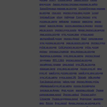
евродоллар
Анализ прогноз торговые решения по нефти
EurusdТорговые решения на сегодня
UscrudeТорговые решения
на сегодня
стоп-лосс
прогноз курса евро доллар
Ltcusd
торговый план
обзор
трейдерам
Forex прогноз
курс
доллара на завтра
инфляция
теханализ
инвесторы
анализ
eurusd
новости форекс
золото аналитика и прогноз
прогноз
цен на золото
прогноз курса золота
форекс прогноз на неделю
цена золота сегодня
курс доллар иена
курсы валют
австралийский доллар
прогноз gbpusd
Macd
сопротивление
курс доллара на сегодня
цена на золото сегодня
прогноз курса
рубля на сегодня
Gold прогноз на сегодня
рубль доллар
прогноз
торговые стратегии
евро прогноз на сегодня
фьючерсы и опционы
курс евро на завтра
прогноз btcusd
поддержка
ФРС США
прогноз eurusd на сегодня
инстафорекс украина
пара eurusd
курс ЦБ на сегодня
японские свечи
курс евро на сегодня
доллар курс цб
евро
курс цб
какой курс доллара сегодня
какой курс евро сегодня
курс цб на завтра
курсы валют ЦБ
Teletrade
тейк-профит
Fort financial services
работа дома
прогноз форекс рубль
официальный курс цб на завтра
полосы боллинджера
торговля на форекс
фунт доллар
аналитика teletrade
Уровни
сопротивления eurusd
Прогноз audusd
Прогноз usdjpy
Стохастик
Уровни поддержка eurusd
фунтдоллар
аналитика
евро
Bitcoin
Курс eurusd
форекс прогноз на сегодня курс