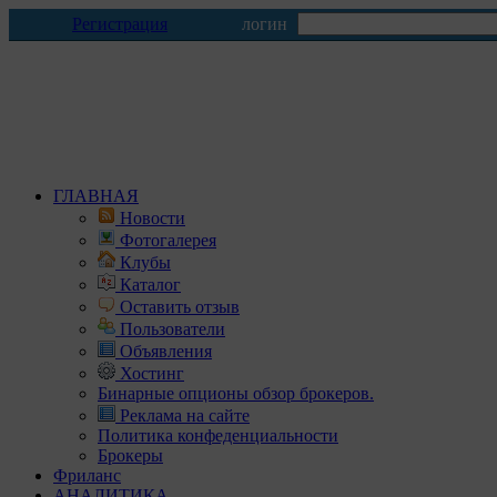
Регистрация
логин
ГЛАВНАЯ
Новости
Фотогалерея
Клубы
Каталог
Оставить отзыв
Пользователи
Объявления
Хостинг
Бинарные опционы обзор брокеров.
Реклама на сайте
Политика конфеденциальности
Брокеры
Фриланс
АНАЛИТИКА