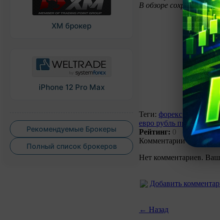
В обзоре сохранены ав
XM брокер
iPhone 12 Pro Max
Теги:
форекс
,
фондовый
евро рубль прогноз
,
евр
Рекомендуемые Брокеры
Рейтинг:
0
Голосов:
0
Комментарии (0)
Полный список брокеров
Нет комментариев. Ваш
Добавить коммента
← Назад