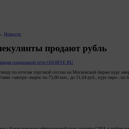
→
Новости
пекулянты продают рубль
рация социальной сети OSOBYE RU
тницу по итогам торговой сессии на Московской бирже курс аме
тами «завтра» вырос на 75,00 коп., до 51,04 руб., курс евро - на 6
и с 9 мая повысил официальный курс доллара США к рублю на 3