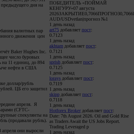
ПОБЕДИТЕЛЬ «ПОЙМАЙ
е предыдущего дня на
КЕНГУРУ»07 августа
2026ЗАКРЫТИЕ0,7066ПРОГНОЗ0,7066
AUD/USDvetlan|прогноз №1
1 день назад
art75
добавляет
пост
:
ебания валютных пар
0.7123
ионного движения цен
1 день назад
akhtam
добавляет
пост
:
0.7121
тчёт Baker Hughes Inc.
1 день назад
бщее число буровых
sprish
добавляет
пост
:
 на 11 единиц, до 894
0.7125
обыче нефти в США
1 день назад
lorays
добавляет
пост
:
ке доллар/рубль
0.7119
 рублей. ЦБ его защитил
1 день назад
skipp
добавляет
пост
:
0.7118
ередине апреля. Я
1 день назад
варами (CFTC-
Hotforex Broker
добавляет
пост
:
 крупные спекулянты на
Date: 7th August 2026. Oil and Gold Rise
бль (продавали рубль).
as Traders Await the US Jobs Report.
Trading Leveraged p
28 апреля они выросли
1 день назад