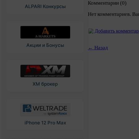
Комментарии (0)
ALPARI Конкурсы
Нет комментариев. Ва
Добавить коммента
Акции и Бонусы
← Назад
XM брокер
iPhone 12 Pro Max