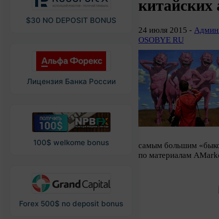
китайских 
$30 NO DEPOSIT BONUS
24 июля 2015 -
Админи
OSOBYE RU
Лицензия Банка России
100$ welkome bonus
самым большим «быко
по материалам AMarke
Forex 500$ no deposit bonus