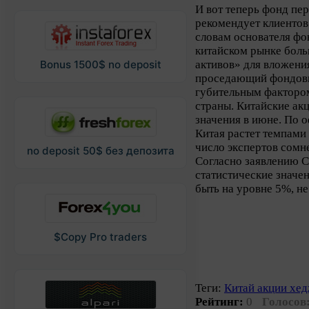
И вот теперь фонд пе
рекомендует клиентов
словам основателя фо
китайском рынке боль
активов» для вложения
Bonus 1500$ no deposit
проседающий фондовы
губительным фактором
страны. Китайские ак
значения в июне. По
Китая растет темпами 
число экспертов сомне
no deposit 50$ без депозита
Согласно заявлению C
статистические значе
быть на уровне 5%, н
$Copy Pro traders
Теги:
Китай акции хе
Рейтинг:
0
Голосов