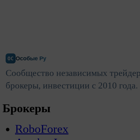
Особые Ру
ОС
Сообщество независимых трейдер
брокеры, инвестиции с 2010 года.
Брокеры
RoboForex