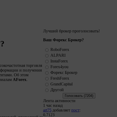
Лучший брокер проголосовать!
Ваш Форекс Брокер?
?
RoboForex
ALPARI
InstaForex
сокочастотная торговля
Forex4you
информации и получения
Форекс Брокер
ентами. Об этом
FreshForex
ериалам
AForex
.
GrandCapital
Другой
Лента активности
1 час назад
art75
добавляет
пост
:
0.7123