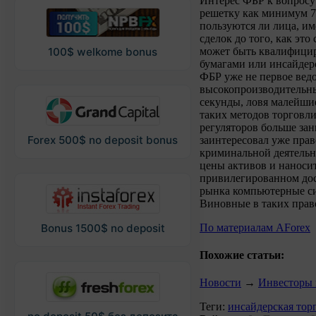
Интерес ФБР к вопросу 
решетку как минимум 79
пользуются ли лица, и
сделок до того, как эт
может быть квалифицир
100$ welkome bonus
бумагами или инсайдерс
ФБР уже не первое вед
высокопроизводительны
секунды, ловя малейшие
таких методов торговл
регуляторов больше зан
Forex 500$ no deposit bonus
заинтересовал уже пра
криминальной деятельно
цены активов и наноси
привилегированном дос
рынка компьютерные с
Виновные в таких пра
По материалам AForex
Bonus 1500$ no deposit
Похожие статьи:
Новости
→
Инвесторы в
Теги:
инсайдерская тор