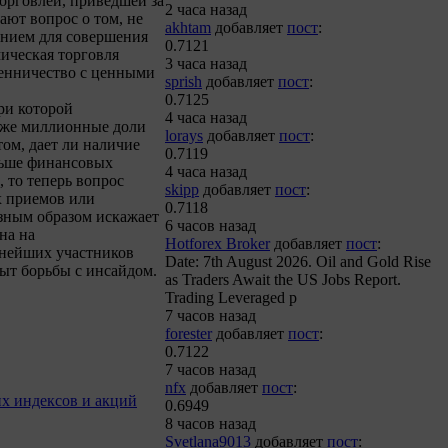
торговлей, приведшей за
2 часа назад
ают вопрос о том, не
akhtam
добавляет
пост
:
анием для совершения
0.7121
мическая торговля
3 часа назад
шенничество с ценными
sprish
добавляет
пост
:
0.7125
ри которой
4 часа назад
аже миллионные доли
lorays
добавляет
пост
:
ом, дает ли наличие
0.7119
ньше финансовых
4 часа назад
 то теперь вопрос
skipp
добавляет
пост
:
х приемов или
0.7118
езным образом искажает
6 часов назад
на на
Hotforex Broker
добавляет
пост
:
пнейших участников
Date: 7th August 2026. Oil and Gold Rise
т борьбы с инсайдом.
as Traders Await the US Jobs Report.
Trading Leveraged p
7 часов назад
forester
добавляет
пост
:
0.7122
7 часов назад
nfx
добавляет
пост
:
их индексов и акций
0.6949
8 часов назад
Svetlana9013
добавляет
пост
: