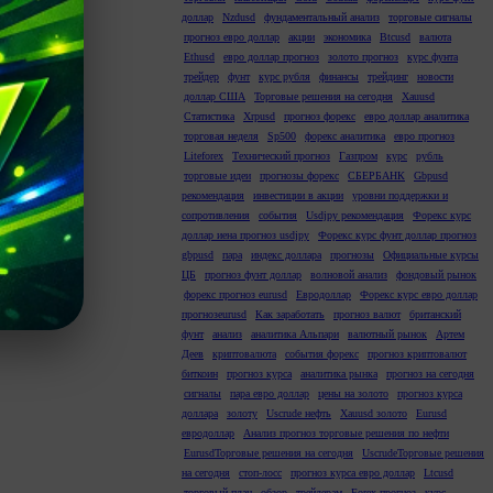
доллар
Nzdusd
фундаментальный анализ
торговые сигналы
прогноз евро доллар
акции
экономика
Btcusd
валюта
Ethusd
евро доллар прогноз
золото прогноз
курс фунта
трейдер
фунт
курс рубля
финансы
трейдинг
новости
доллар США
Торговые решения на сегодня
Xauusd
Статистика
Xrpusd
прогноз форекс
евро доллар аналитика
торговая неделя
Sp500
форекс аналитика
евро прогноз
Liteforex
Технический прогноз
Газпром
курс
рубль
торговые идеи
прогнозы форекс
СБЕРБАНК
Gbpusd
рекомендация
инвестиции в акции
уровни поддержки и
сопротивления
события
Usdjpy рекомендация
Форекс курс
доллар иена прогноз usdjpy
Форекс курс фунт доллар прогноз
gbpusd
пара
индекс доллара
прогнозы
Официальные курсы
ЦБ
прогноз фунт доллар
волновой анализ
фондовый рынок
форекс прогноз eurusd
Евродоллар
Форекс курс евро доллар
прогнозeurusd
Как заработать
прогноз валют
британский
фунт
анализ
аналитика Альпари
валютный рынок
Артем
Деев
криптовалюта
события форекс
прогноз криптовалют
биткоин
прогноз курса
аналитика рынка
прогноз на сегодня
сигналы
пара евро доллар
цены на золото
прогноз курса
доллара
золоту
Uscrude нефть
Xauusd золото
Eurusd
евродоллар
Анализ прогноз торговые решения по нефти
EurusdТорговые решения на сегодня
UscrudeТорговые решения
на сегодня
стоп-лосс
прогноз курса евро доллар
Ltcusd
торговый план
обзор
трейдерам
Forex прогноз
курс