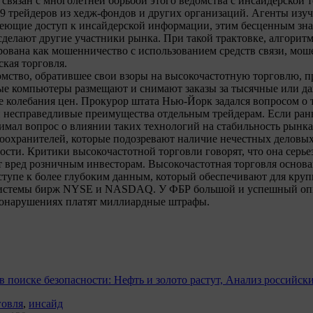
связан с многолетней борьбой этого ведомства с инсайдерской 
 трейдеров из хедж-фондов и других организаций. Агенты изуч
меющие доступ к инсайдерской информации, этим бесценным зн
о сделают другие участники рынка. При такой трактовке, алгорит
ована как мошенничество с использованием средств связи, мо
кая торговля.
омство, обратившее свои взоры на высокочастотную торговлю, п
е компьютеры размещают и снимают заказы за тысячные или д
 колебания цен. Прокурор штата Нью-Йорк задался вопросом о т
и несправедливые преимущества отдельным трейдерам. Если ра
имал вопрос о влиянии таких технологий на стабильность рынка,
воохранителей, которые подозревают наличие нечестных деловы
сти. Критики высокочастотной торговли говорят, что она серь
т вред розничным инвесторам. Высокочастотная торговля основа
тупе к более глубоким данным, который обеспечивают для кру
истемы бирж NYSE и NASDAQ. У ФБР большой и успешный опы
вонарушениях платят миллиардные штрафы.
 поиске безопасности: Нефть и золото растут, Анализ российск
говля
,
инсайд