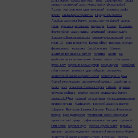
рынка форекс
форекс прогнозы
Brent
альфа форекс
биржа
прогноз технический анализ eurusd usdjpy gbpusd audusd
Fxopen
торговые идеи идеи инвестиций
аналитика альфа
форекс
альфа форекс прогнозы
Евродоллар прогноз
Amarkets аналитика форекс
форекс прогноз gbpusd
доллар
рубль
прогноз криптовалют
коррекция
Eur-usd
Ifc markets
форекс обзор
анализ рынка
артемгелий
прогноз золота
Александр Горячев аналитика
рекомендации по eurusd
курс
рубля ЦБ
рипл и эфириум
Eurusd сейчас
прогнозы teletrade
форекс eurusd
котировки
Eurusd прогноз
Ethereum
аналитика fort financial services
политика
Nordfx
как
заработать на валютном рынке
брокер
нефть рубль прогноз
рубль рост
торговые рекомендации
обзор форекс
российский
рубль сегодня
торговые идеи трейдерам
доллариена
Технический анализ и прогноз ltcusd
инвестиции из дома
Gbpusd рекомендации
аналитический прогноз
заработать на
рынке
рост
Чикагская товарная биржа
Litecoin
еврозона
обучение трейдинг
серебро прогноз
индикаторы форекс
прогноз АНДеев
Gbp-usd
курс серебра
форекс рекомендации
прогноз погоды
Maximarkets
волновой анализ на неделю
Эфириум
Владислав Антонов Альпари
Рипл и Эфириум на
сегодня
курс фунтдоллар
технический анализ евродоллар
прогноз ethusd
тренд
график опционов
сегодня
торговый
план eurusd
торговая идея
прогноз курсов валют
торговые
сценарии
уровни поддержки
опционный анализ рынка Форекс
Технический анализ и прогноз ethusd
Forex4you
прогноз