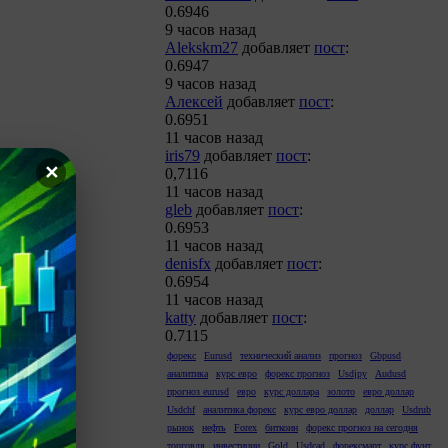
0.6946
9 часов назад
Alekskm27
добавляет
пост
:
0.6947
9 часов назад
Алексей
добавляет
пост
:
0.6951
11 часов назад
iris79
добавляет
пост
:
✕
0,7116
11 часов назад
gleb
добавляет
пост
:
0.6953
11 часов назад
denisfx
добавляет
пост
:
0.6954
11 часов назад
katty
добавляет
пост
:
0.7115
форекс
Eurusd
технический анализ
прогноз
Gbpusd
аналитика
курс евро
форекс прогноз
Usdjpy
Audusd
прогноз eurusd
евро
курс доллара
золото
евро доллар
Usdchf
аналитика форекс
курс евро доллар
доллар
Usdrub
рынок
нефть
Forex
биткоин
форекс прогноз на сегодня
торговля
инвестиции
Gold
Usdcad
форексмарт
курс фунт