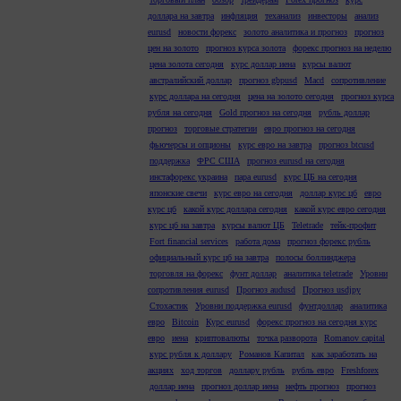
доллара на завтра
инфляция
теханализ
инвесторы
анализ
eurusd
новости форекс
золото аналитика и прогноз
прогноз
цен на золото
прогноз курса золота
форекс прогноз на неделю
цена золота сегодня
курс доллар иена
курсы валют
австралийский доллар
прогноз gbpusd
Macd
сопротивление
курс доллара на сегодня
цена на золото сегодня
прогноз курса
рубля на сегодня
Gold прогноз на сегодня
рубль доллар
прогноз
торговые стратегии
евро прогноз на сегодня
фьючерсы и опционы
курс евро на завтра
прогноз btcusd
поддержка
ФРС США
прогноз eurusd на сегодня
инстафорекс украина
пара eurusd
курс ЦБ на сегодня
японские свечи
курс евро на сегодня
доллар курс цб
евро
курс цб
какой курс доллара сегодня
какой курс евро сегодня
курс цб на завтра
курсы валют ЦБ
Teletrade
тейк-профит
Fort financial services
работа дома
прогноз форекс рубль
официальный курс цб на завтра
полосы боллинджера
торговля на форекс
фунт доллар
аналитика teletrade
Уровни
сопротивления eurusd
Прогноз audusd
Прогноз usdjpy
Стохастик
Уровни поддержка eurusd
фунтдоллар
аналитика
евро
Bitcoin
Курс eurusd
форекс прогноз на сегодня курс
евро
иена
криптовалюты
точка разворота
Romanov capital
курс рубля к доллару
Романов Капитал
как заработать на
акциях
ход торгов
доллару рубль
рубль евро
Freshforex
доллар иена
прогноз доллар иена
нефть прогноз
прогноз