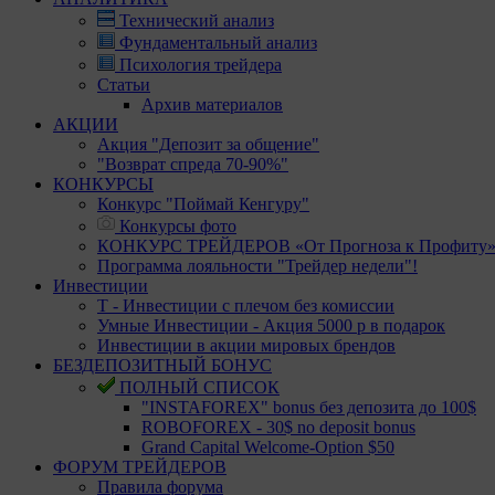
Технический анализ
Фундаментальный анализ
Психология трейдера
Статьи
Архив материалов
АКЦИИ
Акция "Депозит за общение"
"Возврат спреда 70-90%"
КОНКУРСЫ
Конкурс "Поймай Кенгуру"
Конкурсы фото
КОНКУРС ТРЕЙДЕРОВ «От Прогноза к Профиту
Программа лояльности "Трейдер недели"!
Инвестиции
Т - Инвестиции с плечом без комиссии
Умные Инвестиции - Акция 5000 р в подарок
Инвестиции в акции мировых брендов
БЕЗДЕПОЗИТНЫЙ БОНУС
ПОЛНЫЙ СПИСОК
"INSTAFOREX" bonus без депозита до 100$
ROBOFOREX - 30$ no deposit bonus
Grand Capital Welcome-Option $50
ФОРУМ ТРЕЙДЕРОВ
Правила форума