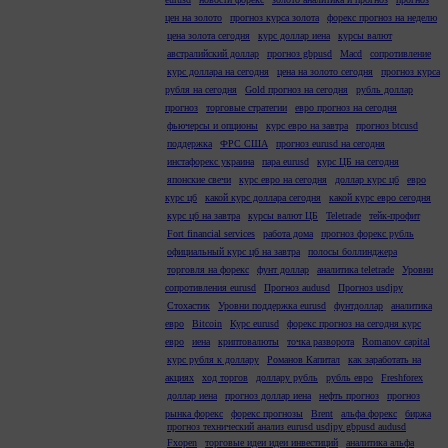
цен на золото
прогноз курса золота
форекс прогноз на неделю
цена золота сегодня
курс доллар иена
курсы валют
австралийский доллар
прогноз gbpusd
Macd
сопротивление
курс доллара на сегодня
цена на золото сегодня
прогноз курса
рубля на сегодня
Gold прогноз на сегодня
рубль доллар
прогноз
торговые стратегии
евро прогноз на сегодня
фьючерсы и опционы
курс евро на завтра
прогноз btcusd
поддержка
ФРС США
прогноз eurusd на сегодня
инстафорекс украина
пара eurusd
курс ЦБ на сегодня
японские свечи
курс евро на сегодня
доллар курс цб
евро
курс цб
какой курс доллара сегодня
какой курс евро сегодня
курс цб на завтра
курсы валют ЦБ
Teletrade
тейк-профит
Fort financial services
работа дома
прогноз форекс рубль
официальный курс цб на завтра
полосы боллинджера
торговля на форекс
фунт доллар
аналитика teletrade
Уровни
сопротивления eurusd
Прогноз audusd
Прогноз usdjpy
Стохастик
Уровни поддержка eurusd
фунтдоллар
аналитика
евро
Bitcoin
Курс eurusd
форекс прогноз на сегодня курс
евро
иена
криптовалюты
точка разворота
Romanov capital
курс рубля к доллару
Романов Капитал
как заработать на
акциях
ход торгов
доллару рубль
рубль евро
Freshforex
доллар иена
прогноз доллар иена
нефть прогноз
прогноз
рынка форекс
форекс прогнозы
Brent
альфа форекс
биржа
прогноз технический анализ eurusd usdjpy gbpusd audusd
Fxopen
торговые идеи идеи инвестиций
аналитика альфа