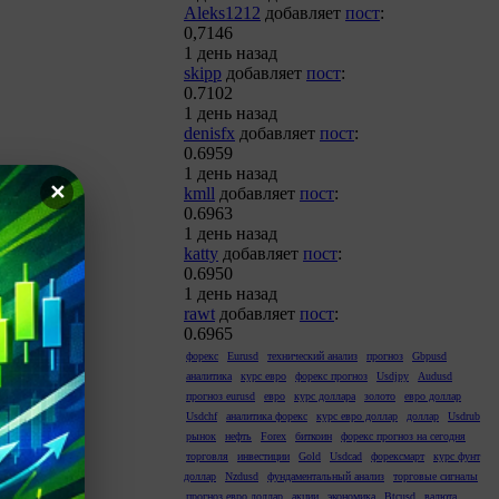
Aleks1212
добавляет
пост
:
0,7146
1 день назад
skipp
добавляет
пост
:
0.7102
1 день назад
denisfx
добавляет
пост
:
0.6959
1 день назад
✕
kmll
добавляет
пост
:
0.6963
1 день назад
katty
добавляет
пост
:
0.6950
1 день назад
rawt
добавляет
пост
:
0.6965
форекс
Eurusd
технический анализ
прогноз
Gbpusd
аналитика
курс евро
форекс прогноз
Usdjpy
Audusd
прогноз eurusd
евро
курс доллара
золото
евро доллар
Usdchf
аналитика форекс
курс евро доллар
доллар
Usdrub
рынок
нефть
Forex
биткоин
форекс прогноз на сегодня
торговля
инвестиции
Gold
Usdcad
форексмарт
курс фунт
доллар
Nzdusd
фундаментальный анализ
торговые сигналы
прогноз евро доллар
акции
экономика
Btcusd
валюта