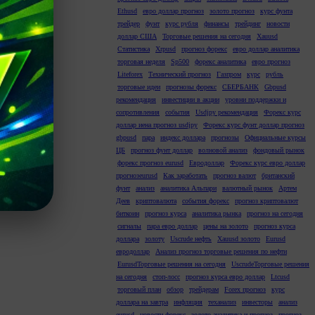
Ethusd
евро доллар прогноз
золото прогноз
курс фунта
трейдер
фунт
курс рубля
финансы
трейдинг
новости
доллар США
Торговые решения на сегодня
Xauusd
Статистика
Xrpusd
прогноз форекс
евро доллар аналитика
торговая неделя
Sp500
форекс аналитика
евро прогноз
Liteforex
Технический прогноз
Газпром
курс
рубль
торговые идеи
прогнозы форекс
СБЕРБАНК
Gbpusd
рекомендация
инвестиции в акции
уровни поддержки и
сопротивления
события
Usdjpy рекомендация
Форекс курс
доллар иена прогноз usdjpy
Форекс курс фунт доллар прогноз
gbpusd
пара
индекс доллара
прогнозы
Официальные курсы
ЦБ
прогноз фунт доллар
волновой анализ
фондовый рынок
форекс прогноз eurusd
Евродоллар
Форекс курс евро доллар
прогнозeurusd
Как заработать
прогноз валют
британский
фунт
анализ
аналитика Альпари
валютный рынок
Артем
Деев
криптовалюта
события форекс
прогноз криптовалют
биткоин
прогноз курса
аналитика рынка
прогноз на сегодня
сигналы
пара евро доллар
цены на золото
прогноз курса
доллара
золоту
Uscrude нефть
Xauusd золото
Eurusd
евродоллар
Анализ прогноз торговые решения по нефти
EurusdТорговые решения на сегодня
UscrudeТорговые решения
на сегодня
стоп-лосс
прогноз курса евро доллар
Ltcusd
торговый план
обзор
трейдерам
Forex прогноз
курс
доллара на завтра
инфляция
теханализ
инвесторы
анализ
eurusd
новости форекс
золото аналитика и прогноз
прогноз