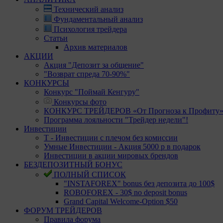
Технический анализ
Фундаментальный анализ
Психология трейдера
Статьи
Архив материалов
АКЦИИ
Акция "Депозит за общение"
"Возврат спреда 70-90%"
КОНКУРСЫ
Конкурс "Поймай Кенгуру"
Конкурсы фото
КОНКУРС ТРЕЙДЕРОВ «От Прогноза к Профиту
Программа лояльности "Трейдер недели"!
Инвестиции
Т - Инвестиции с плечом без комиссии
Умные Инвестиции - Акция 5000 р в подарок
Инвестиции в акции мировых брендов
БЕЗДЕПОЗИТНЫЙ БОНУС
ПОЛНЫЙ СПИСОК
"INSTAFOREX" bonus без депозита до 100$
ROBOFOREX - 30$ no deposit bonus
Grand Capital Welcome-Option $50
ФОРУМ ТРЕЙДЕРОВ
Правила форума