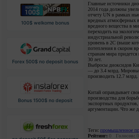
Главные источники диок
2014 года должны увели
отчету UN в рамках нь
вредных атмосферных в
100$ welkome bonus
вредного вещества в ми
переходить на экологич
индустриальной революц
уровень в 2С (выше кот
потепления в скором вр
странам мира придется
30 лет.
Forex 500$ no deposit bonus
Выбросы диоксидов Кит
— до 3.4 млрд. Мировые
производить 12.7 млрд.
Китай оправдывает сво
производства для борь
Bonus 1500$ no deposit
экспортных продуктов,
аргументации. Что же 
Теги:
промышленное пр
Рейтинг:
0
Голосов:
0