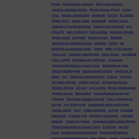
форекс
альфа форекс прогнозы
Евродоллар прогноз
Amarkets аналитика форекс
форекс прогноз gbpusd
доллар
рубль
прогноз криптовалют
коррекция
Eur-usd
Ifc markets
форекс обзор
анализ рынка
артемгелий
прогноз золота
Александр Горячев аналитика
рекомендации по eurusd
курс
рубля ЦБ
рипл и эфириум
Eurusd сейчас
прогнозы teletrade
форекс eurusd
котировки
Eurusd прогноз
Ethereum
аналитика fort financial services
политика
Nordfx
как
заработать на валютном рынке
брокер
нефть рубль прогноз
рубль рост
торговые рекомендации
обзор форекс
российский
рубль сегодня
торговые идеи трейдерам
доллариена
Технический анализ и прогноз ltcusd
инвестиции из дома
Gbpusd рекомендации
аналитический прогноз
заработать на
рынке
рост
Чикагская товарная биржа
Litecoin
еврозона
обучение трейдинг
серебро прогноз
индикаторы форекс
прогноз АНДеев
Gbp-usd
курс серебра
форекс рекомендации
прогноз погоды
Maximarkets
волновой анализ на неделю
Эфириум
Владислав Антонов Альпари
Рипл и Эфириум на
сегодня
курс фунтдоллар
технический анализ евродоллар
прогноз ethusd
тренд
график опционов
сегодня
торговый
план eurusd
торговая идея
прогноз курсов валют
торговые
сценарии
уровни поддержки
опционный анализ рынка Форекс
Технический анализ и прогноз ethusd
Forex4you
прогноз
ltcusd
прогноз криптовалютbtcusd
Технический анализ и
прогноз криптовалютbtcusd
Банк Англии
серебро
Владислав