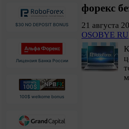
форекс б
21 августа 2
$30 NO DEPOSIT BONUS
OSOBYE RU
К
ц
Лицензия Банка России
т
м
100$ welkome bonus