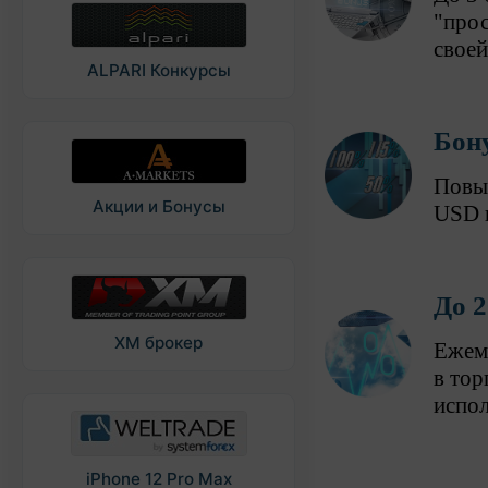
"прос
своей
ALPARI Конкурсы
Бон
Повы
Акции и Бонусы
USD 
До 
XM брокер
Ежеме
в тор
испол
iPhone 12 Pro Max