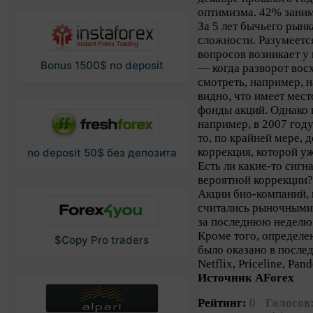
оптимизма. 42% зани
За 5 лет бычьего рын
сложности. Разумеетс
вопросов возникает у
Bonus 1500$ no deposit
— когда разворот вос
смотреть, например, н
видно, что имеет мес
фонды акций. Однако п
например, в 2007 году
то, по крайней мере, 
коррекция, которой уж
no deposit 50$ без депозита
Есть ли какие-то сиг
вероятной коррекции? 
Акции био-компаний, 
считались рыночными
за последнюю неделю 
Кроме того, определе
$Copy Pro traders
было оказано в послед
Netflix, Priceline, Pan
Источник AForex
Рейтинг:
0
Голосов