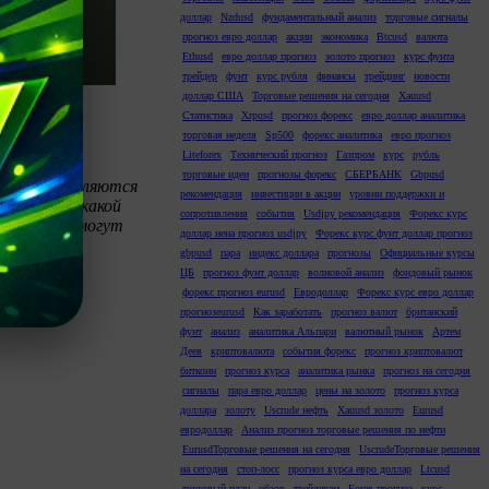
доллар
Nzdusd
фундаментальный анализ
торговые сигналы
прогноз евро доллар
акции
экономика
Btcusd
валюта
Ethusd
евро доллар прогноз
золото прогноз
курс фунта
трейдер
фунт
курс рубля
финансы
трейдинг
новости
доллар США
Торговые решения на сегодня
Xauusd
Статистика
Xrpusd
прогноз форекс
евро доллар аналитика
торговая неделя
Sp500
форекс аналитика
евро прогноз
Liteforex
Технический прогноз
Газпром
курс
рубль
торговые идеи
прогнозы форекс
СБЕРБАНК
Gbpusd
к ним не являются
рекомендация
инвестиции в акции
уровни поддержки и
не несет никакой
сопротивления
события
Usdjpy рекомендация
Форекс курс
, которые могут
доллар иена прогноз usdjpy
Форекс курс фунт доллар прогноз
gbpusd
пара
индекс доллара
прогнозы
Официальные курсы
ЦБ
прогноз фунт доллар
волновой анализ
фондовый рынок
форекс прогноз eurusd
Евродоллар
Форекс курс евро доллар
прогнозeurusd
Как заработать
прогноз валют
британский
фунт
анализ
аналитика Альпари
валютный рынок
Артем
Деев
криптовалюта
события форекс
прогноз криптовалют
биткоин
прогноз курса
аналитика рынка
прогноз на сегодня
сигналы
пара евро доллар
цены на золото
прогноз курса
доллара
золоту
Uscrude нефть
Xauusd золото
Eurusd
евродоллар
Анализ прогноз торговые решения по нефти
EurusdТорговые решения на сегодня
UscrudeТорговые решения
на сегодня
стоп-лосс
прогноз курса евро доллар
Ltcusd
торговый план
обзор
трейдерам
Forex прогноз
курс