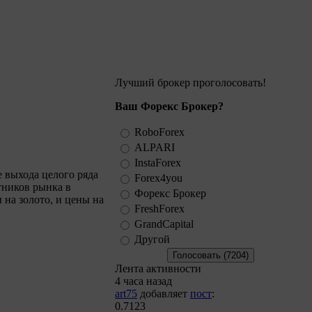
Лучший брокер проголосовать!
Ваш Форекс Брокер?
RoboForex
ALPARI
InstaForex
 выхода целого ряда
Forex4you
ников рынка в
Форекс Брокер
на золото, и цены на
FreshForex
GrandCapital
Другой
Лента активности
4 часа назад
art75
добавляет
пост
:
0.7123