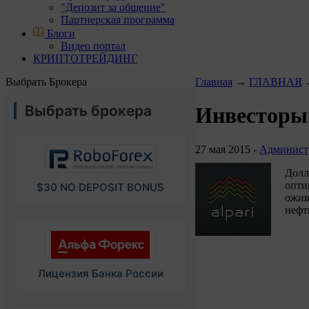
"Депозит за общение"
Партнерская программа
Блоги
Видео портал
КРИПТОТРЕЙДИНГ
Выбрать Брокера
Главная
→
ГЛАВНАЯ
Выбрать брокера
Инвесторы 
27 мая 2015 -
Админист
Долл
опти
$30 NO DEPOSIT BONUS
ожив
нефт
Лицензия Банка России