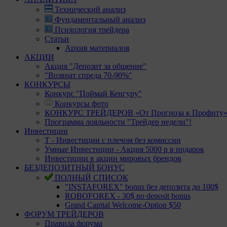
Технический анализ
Фундаментальный анализ
Психология трейдера
Статьи
Архив материалов
АКЦИИ
Акция "Депозит за общение"
"Возврат спреда 70-90%"
КОНКУРСЫ
Конкурс "Поймай Кенгуру"
Конкурсы фото
КОНКУРС ТРЕЙДЕРОВ «От Прогноза к Профиту
Программа лояльности "Трейдер недели"!
Инвестиции
Т - Инвестиции с плечом без комиссии
Умные Инвестиции - Акция 5000 р в подарок
Инвестиции в акции мировых брендов
БЕЗДЕПОЗИТНЫЙ БОНУС
ПОЛНЫЙ СПИСОК
"INSTAFOREX" bonus без депозита до 100$
ROBOFOREX - 30$ no deposit bonus
Grand Capital Welcome-Option $50
ФОРУМ ТРЕЙДЕРОВ
Правила форума