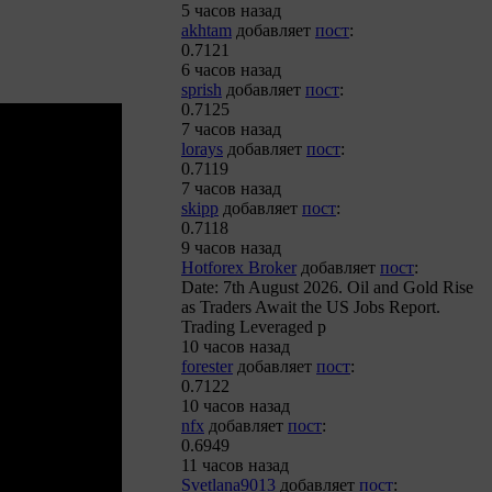
5 часов назад
akhtam
добавляет
пост
:
0.7121
6 часов назад
sprish
добавляет
пост
:
0.7125
7 часов назад
lorays
добавляет
пост
:
0.7119
7 часов назад
skipp
добавляет
пост
:
0.7118
9 часов назад
Hotforex Broker
добавляет
пост
:
Date: 7th August 2026. Oil and Gold Rise
as Traders Await the US Jobs Report.
Trading Leveraged p
10 часов назад
forester
добавляет
пост
:
0.7122
10 часов назад
nfx
добавляет
пост
:
0.6949
11 часов назад
Svetlana9013
добавляет
пост
: