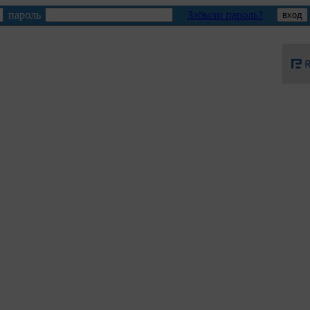
пароль
Забыли пароль?