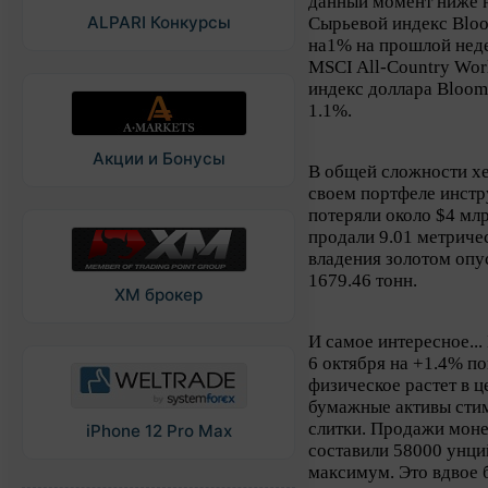
данный момент ниже на
ALPARI Конкурсы
Сырьевой индекс Blo
на1% на прошлой неде
MSCI All-Country Wor
индекс доллара Bloomb
1.1%.
Акции и Бонусы
В общей сложности х
своем портфеле инстр
потеряли около $4 мл
продали 9.01 метриче
владения золотом опу
1679.46 тонн.
XM брокер
И самое интересное...
6 октября на +1.4% по
физическое растет в ц
бумажные активы стим
слитки. Продажи моне
iPhone 12 Pro Max
составили 58000 унц
максимум. Это вдвое 