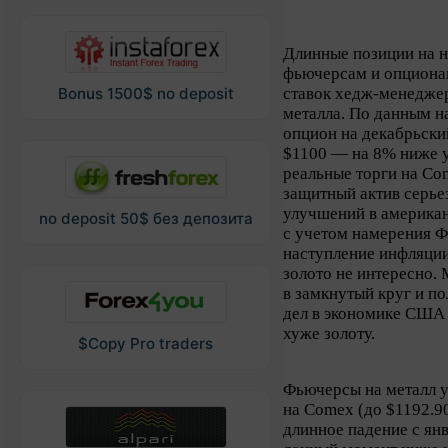
Длинные позиции на 
фьючерсам и опционам
ставок хедж-менедже
Bonus 1500$ no deposit
металла. По данным н
опцион на декабрьски
$1100 — на 8% ниже у
реальные торги на Com
защитный актив серье
улучшений в американ
no deposit 50$ без депозита
с учетом намерения Ф
наступление инфляции
золото не интересно. 
в замкнутый круг и п
дел в экономике США 
хуже золоту.
$Copy Pro traders
Фьючерсы на металл у
на Comex (до $1192.9
длинное падение с янв