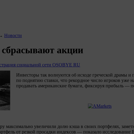
→
Новости
 сбрасывают акции
трация социальной сети OSOBYE RU
Инвесторы так волнуются об исходе греческой драмы и
по поднятию ставки, что рекордное число игроков уже н
продавать американские бумаги, фиксируя прибыль — п
ру максимально увеличили долю кэша в своих портфелях, замет
ртфель от резкой просадки индексов — показало исследование Ba