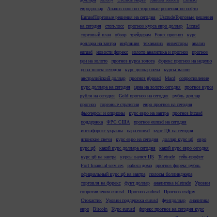
евродоллар
Анализ прогноз торговые решения по нефти
EurusdТорговые решения на сегодня
UscrudeТорговые решения
на сегодня
стоп-лосс
прогноз курса евро доллар
Ltcusd
торговый план
обзор
трейдерам
Forex прогноз
курс
доллара на завтра
инфляция
теханализ
инвесторы
анализ
eurusd
новости форекс
золото аналитика и прогноз
прогноз
цен на золото
прогноз курса золота
форекс прогноз на неделю
цена золота сегодня
курс доллар иена
курсы валют
австралийский доллар
прогноз gbpusd
Macd
сопротивление
курс доллара на сегодня
цена на золото сегодня
прогноз курса
рубля на сегодня
Gold прогноз на сегодня
рубль доллар
прогноз
торговые стратегии
евро прогноз на сегодня
фьючерсы и опционы
курс евро на завтра
прогноз btcusd
поддержка
ФРС США
прогноз eurusd на сегодня
инстафорекс украина
пара eurusd
курс ЦБ на сегодня
японские свечи
курс евро на сегодня
доллар курс цб
евро
курс цб
какой курс доллара сегодня
какой курс евро сегодня
курс цб на завтра
курсы валют ЦБ
Teletrade
тейк-профит
Fort financial services
работа дома
прогноз форекс рубль
официальный курс цб на завтра
полосы боллинджера
торговля на форекс
фунт доллар
аналитика teletrade
Уровни
сопротивления eurusd
Прогноз audusd
Прогноз usdjpy
Стохастик
Уровни поддержка eurusd
фунтдоллар
аналитика
евро
Bitcoin
Курс eurusd
форекс прогноз на сегодня курс