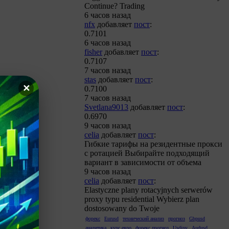
Continue? Trading
6 часов назад
nfx
добавляет
пост
:
0.7101
6 часов назад
fisher
добавляет
пост
:
0.7107
7 часов назад
stas
добавляет
пост
:
✕
0.7100
7 часов назад
Svetlana9013
добавляет
пост
:
0.6970
9 часов назад
celia
добавляет
пост
:
Гибкие тарифы на резидентные прокси
с ротацией Выбирайте подходящий
вариант в зависимости от объема
9 часов назад
celia
добавляет
пост
:
Elastyczne plany rotacyjnych serwerów
proxy typu residential Wybierz plan
dostosowany do Twoje
форекс
Eurusd
технический анализ
прогноз
Gbpusd
аналитика
курс евро
форекс прогноз
Usdjpy
Audusd