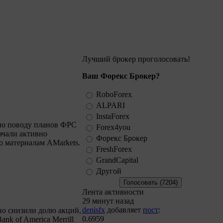
Лучший брокер проголосовать!
Ваш Форекс Брокер?
RoboForex
ALPARI
InstaForex
 по поводу планов ФРС
Forex4you
ачали активно
Форекс Брокер
о материалам AMarkets.
FreshForex
GrandCapital
Другой
Лента активности
29 минут назад
denisfx
добавляет
пост
:
но снизили долю акций,
0.6959
nk of America Merrill