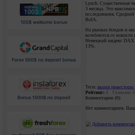
Lynch. Существенная ча
3 месяца. Это максимал
исследования. Средний
BofA.
100$ welkome bonus
На рынках бондов и ак
колеблются от новости
Немецкий индекс DAX вы
13%.
Forex 500$ no deposit bonus
Теги:
акции инвесторы
Рейтинг:
0
Голосов:
0
Bonus 1500$ no deposit
Комментарии (0)
Нет комментариев. Ваш
Добавить коммента