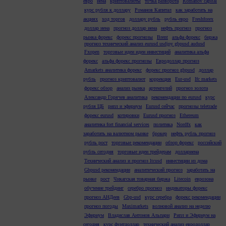
евро
иена
криптовалюты
точка разворота
Romanov capital
курс рубля к доллару
Романов Капитал
как заработать на
акциях
ход торгов
доллару рубль
рубль евро
Freshforex
доллар иена
прогноз доллар иена
нефть прогноз
прогноз
рынка форекс
форекс прогнозы
Brent
альфа форекс
биржа
прогноз технический анализ eurusd usdjpy gbpusd audusd
Fxopen
торговые идеи идеи инвестиций
аналитика альфа
форекс
альфа форекс прогнозы
Евродоллар прогноз
Amarkets аналитика форекс
форекс прогноз gbpusd
доллар
рубль
прогноз криптовалют
коррекция
Eur-usd
Ifc markets
форекс обзор
анализ рынка
артемгелий
прогноз золота
Александр Горячев аналитика
рекомендации по eurusd
курс
рубля ЦБ
рипл и эфириум
Eurusd сейчас
прогнозы teletrade
форекс eurusd
котировки
Eurusd прогноз
Ethereum
аналитика fort financial services
политика
Nordfx
как
заработать на валютном рынке
брокер
нефть рубль прогноз
рубль рост
торговые рекомендации
обзор форекс
российский
рубль сегодня
торговые идеи трейдерам
доллариена
Технический анализ и прогноз ltcusd
инвестиции из дома
Gbpusd рекомендации
аналитический прогноз
заработать на
рынке
рост
Чикагская товарная биржа
Litecoin
еврозона
обучение трейдинг
серебро прогноз
индикаторы форекс
прогноз АНДеев
Gbp-usd
курс серебра
форекс рекомендации
прогноз погоды
Maximarkets
волновой анализ на неделю
Эфириум
Владислав Антонов Альпари
Рипл и Эфириум на
сегодня
курс фунтдоллар
технический анализ евродоллар