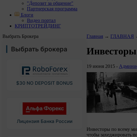
"Депозит за общение"
Партнерская программа
Блоги
Видео портал
КРИПТОТРЕЙДИНГ
Выбрать Брокера
Главная
→
ГЛАВНАЯ
Выбрать брокера
Инвесторы
19 июня 2015 -
Админис
$30 NO DEPOSIT BONUS
Лицензия Банка России
Инвесторы по всему ми
чтобы захеджировать по