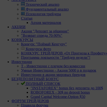
Технический анализ
Фундаментальный анализ
Психология трейдера
Статьи
Архив материалов
АКЦИИ
Акция "Депозит за общение"
"Возврат спреда 70-90%"
КОНКУРСЫ
Конкурс "Поймай Кенгуру"
Конкурсы фото
КОНКУРС ТРЕЙДЕРОВ «От Прогноза к Профиту
Программа лояльности "Трейдер недели"!
Инвестиции
Т - Инвестиции с плечом без комиссии
Умные Инвестиции - Акция 5000 р в подарок
Инвестиции в акции мировых брендов
БЕЗДЕПОЗИТНЫЙ БОНУС
ПОЛНЫЙ СПИСОК
"INSTAFOREX" bonus без депозита до 100$
ROBOFOREX - 30$ no deposit bonus
Grand Capital Welcome-Option $50
ФОРУМ ТРЕЙДЕРОВ
Правила форума