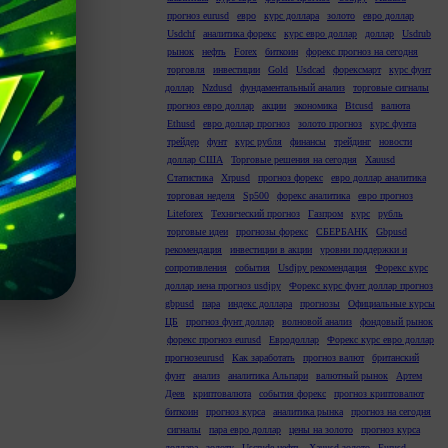
прогноз eurusd
евро
курс доллара
золото
евро доллар
Usdchf
аналитика форекс
курс евро доллар
доллар
Usdrub
рынок
нефть
Forex
биткоин
форекс прогноз на сегодня
торговля
инвестиции
Gold
Usdcad
форексмарт
курс фунт
доллар
Nzdusd
фундаментальный анализ
торговые сигналы
прогноз евро доллар
акции
экономика
Btcusd
валюта
Ethusd
евро доллар прогноз
золото прогноз
курс фунта
трейдер
фунт
курс рубля
финансы
трейдинг
новости
доллар США
Торговые решения на сегодня
Xauusd
Статистика
Xrpusd
прогноз форекс
евро доллар аналитика
торговая неделя
Sp500
форекс аналитика
евро прогноз
Liteforex
Технический прогноз
Газпром
курс
рубль
торговые идеи
прогнозы форекс
СБЕРБАНК
Gbpusd
рекомендация
инвестиции в акции
уровни поддержки и
сопротивления
события
Usdjpy рекомендация
Форекс курс
доллар иена прогноз usdjpy
Форекс курс фунт доллар прогноз
gbpusd
пара
индекс доллара
прогнозы
Официальные курсы
ЦБ
прогноз фунт доллар
волновой анализ
фондовый рынок
форекс прогноз eurusd
Евродоллар
Форекс курс евро доллар
прогнозeurusd
Как заработать
прогноз валют
британский
фунт
анализ
аналитика Альпари
валютный рынок
Артем
Деев
криптовалюта
события форекс
прогноз криптовалют
биткоин
прогноз курса
аналитика рынка
прогноз на сегодня
сигналы
пара евро доллар
цены на золото
прогноз курса
доллара
золоту
Uscrude нефть
Xauusd золото
Eurusd