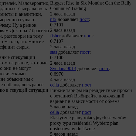
Biggest Rise in Six Months: Can the Rally
дителей. Маловероятно,
Continue? Trading
данных. Сыграла роль
2 часа назад
омисты и аналитики,
nfx
добавляет
пост
:
амеренно сгущают
0.7101
лему. Ну а рынок
2 часа назад
ловам Доктора Ибрагима
fisher
добавляет
пост
:
, разговоры на тему
0.7107
том того, что многие
2 часа назад
ефицит сырья.
stas
добавляет
пост
:
нные спекуляции
0.7100
том на рынке, которые
2 часа назад
о они не могут
Svetlana9013
добавляет
пост
:
ассическими
0.6970
лне объяснимы с
4 часа назад
не наблюдалось ранее.
celia
добавляет
пост
:
вию в текущей ситуации
Гибкие тарифы на резидентные прокси
с ротацией Выбирайте подходящий
вариант в зависимости от объема
5 часов назад
celia
добавляет
пост
:
Elastyczne plany rotacyjnych serwerów
proxy typu residential Wybierz plan
dostosowany do Twoje
5 часов назад