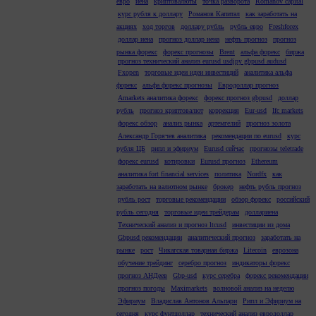
евро
иена
криптовалюты
точка разворота
Romanov capital
курс рубля к доллару
Романов Капитал
как заработать на
акциях
ход торгов
доллару рубль
рубль евро
Freshforex
доллар иена
прогноз доллар иена
нефть прогноз
прогноз
рынка форекс
форекс прогнозы
Brent
альфа форекс
биржа
прогноз технический анализ eurusd usdjpy gbpusd audusd
Fxopen
торговые идеи идеи инвестиций
аналитика альфа
форекс
альфа форекс прогнозы
Евродоллар прогноз
Amarkets аналитика форекс
форекс прогноз gbpusd
доллар
рубль
прогноз криптовалют
коррекция
Eur-usd
Ifc markets
форекс обзор
анализ рынка
артемгелий
прогноз золота
Александр Горячев аналитика
рекомендации по eurusd
курс
рубля ЦБ
рипл и эфириум
Eurusd сейчас
прогнозы teletrade
форекс eurusd
котировки
Eurusd прогноз
Ethereum
аналитика fort financial services
политика
Nordfx
как
заработать на валютном рынке
брокер
нефть рубль прогноз
рубль рост
торговые рекомендации
обзор форекс
российский
рубль сегодня
торговые идеи трейдерам
доллариена
Технический анализ и прогноз ltcusd
инвестиции из дома
Gbpusd рекомендации
аналитический прогноз
заработать на
рынке
рост
Чикагская товарная биржа
Litecoin
еврозона
обучение трейдинг
серебро прогноз
индикаторы форекс
прогноз АНДеев
Gbp-usd
курс серебра
форекс рекомендации
прогноз погоды
Maximarkets
волновой анализ на неделю
Эфириум
Владислав Антонов Альпари
Рипл и Эфириум на
сегодня
курс фунтдоллар
технический анализ евродоллар