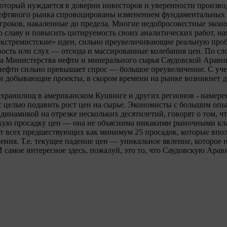
который нуждается в доверии инвесторов и уверенности произво
нефтяного рынка спровоцированы изменением фундаментальных 
игроков, накаленные до предела. Многие недобросовестные экон
ю славу и повысить цитируемость своих аналитических работ, н
экстремистские» идеи, сильно преувеличивающие реальную проб
вость или слух — отсюда и массированные колебания цен. По с
а Министерства нефти и минерального сырья Саудовской Аравии
нефти сильно превышает спрос — большое преувеличение. С уче
и добывающие проекты, в скором времени на рынке возникнет д
хранилищ в американском Кушинге и других регионов - намере
с целью подавить рост цен на сырье. Экономисты с большим опы
динамикой на отрезке нескольких десятилетий, говорят о том, чт
кую просадку цен — она не объяснима никакими рыночными кл
от всех предшествующих как минимум 25 просадок, которые впо
ения. Т.е. текущее падение цен — уникальное явление, которое 
 И самое интересное здесь, пожалуй, это то, что Саудовскую Ара