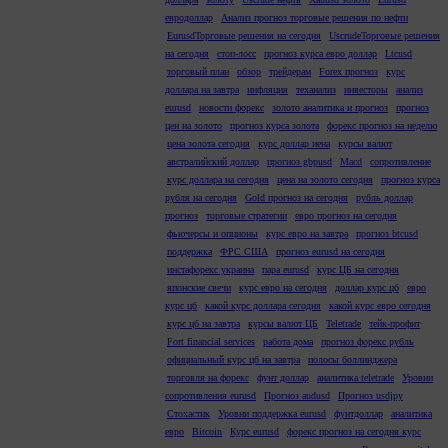
евродоллар
Анализ прогноз торговые решения по нефти
EurusdТорговые решения на сегодня
UscrudeТорговые решения
на сегодня
стоп-лосс
прогноз курса евро доллар
Ltcusd
торговый план
обзор
трейдерам
Forex прогноз
курс
доллара на завтра
инфляция
теханализ
инвесторы
анализ
eurusd
новости форекс
золото аналитика и прогноз
прогноз
цен на золото
прогноз курса золота
форекс прогноз на неделю
цена золота сегодня
курс доллар иена
курсы валют
австралийский доллар
прогноз gbpusd
Macd
сопротивление
курс доллара на сегодня
цена на золото сегодня
прогноз курса
рубля на сегодня
Gold прогноз на сегодня
рубль доллар
прогноз
торговые стратегии
евро прогноз на сегодня
фьючерсы и опционы
курс евро на завтра
прогноз btcusd
поддержка
ФРС США
прогноз eurusd на сегодня
инстафорекс украина
пара eurusd
курс ЦБ на сегодня
японские свечи
курс евро на сегодня
доллар курс цб
евро
курс цб
какой курс доллара сегодня
какой курс евро сегодня
курс цб на завтра
курсы валют ЦБ
Teletrade
тейк-профит
Fort financial services
работа дома
прогноз форекс рубль
официальный курс цб на завтра
полосы боллинджера
торговля на форекс
фунт доллар
аналитика teletrade
Уровни
сопротивления eurusd
Прогноз audusd
Прогноз usdjpy
Стохастик
Уровни поддержка eurusd
фунтдоллар
аналитика
евро
Bitcoin
Курс eurusd
форекс прогноз на сегодня курс