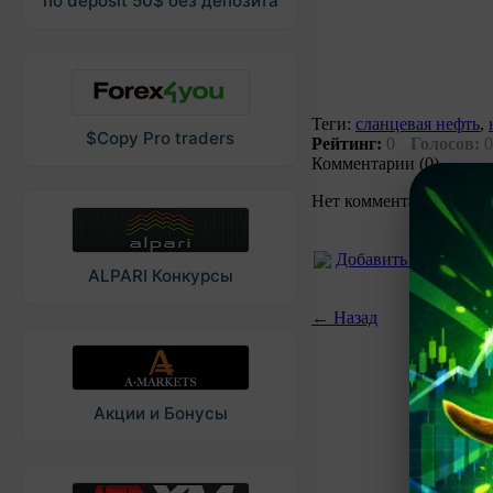
no deposit 50$ без депозита
Теги:
сланцевая нефть
,
$Copy Pro traders
Рейтинг:
0
Голосов:
0
Комментарии (0)
Нет комментариев. Ваш
Добавить коммента
ALPARI Конкурсы
← Назад
Акции и Бонусы