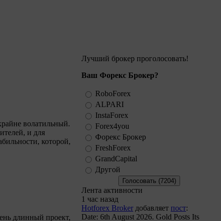
Лучший брокер проголосовать!
Ваш Форекс Брокер?
RoboForex
ALPARI
InstaForex
крайне волатильный.
Forex4you
ителей, и для
Форекс Брокер
абильности, которой,
FreshForex
GrandCapital
Другой
Лента активности
1 час назад
Hotforex Broker
добавляет
пост
:
Date: 6th August 2026. Gold Posts Its
чень длинный проект,