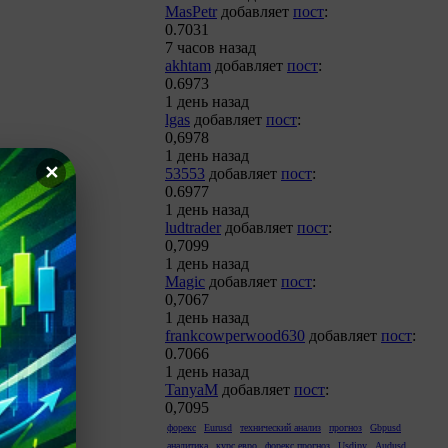
MasPetr
добавляет
пост
:
0.7031
7 часов назад
akhtam
добавляет
пост
:
0.6973
1 день назад
lgas
добавляет
пост
:
0,6978
1 день назад
✕
53553
добавляет
пост
:
0.6977
1 день назад
ludtrader
добавляет
пост
:
0,7099
1 день назад
Magic
добавляет
пост
:
0,7067
1 день назад
frankcowperwood630
добавляет
пост
:
0.7066
1 день назад
TanyaM
добавляет
пост
:
0,7095
форекс
Eurusd
технический анализ
прогноз
Gbpusd
аналитика
курс евро
форекс прогноз
Usdjpy
Audusd