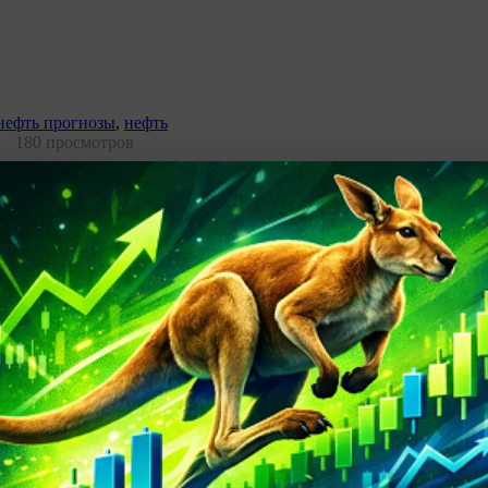
нефть прогнозы
,
нефть
180 просмотров
 будет первым!
рий
RSS-лента комментариев