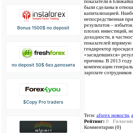
показатели в ближайш
были сделаны в отнош
капитализацией. Наиб
непосредственная при
результатов – избыток
Bonus 1500$ no deposit
плохих инвестиций, 
доходности, в частно
показателей впрямую з
гендиректор просидел 
«засидевшихся» резуль
причины. В 2013 год
no deposit 50$ без депозита
компенсации генераль
зарплате сотрудников 
$Copy Pro traders
Теги:
aforex новости
,
Рейтинг:
0
Голосов
Комментарии (0)