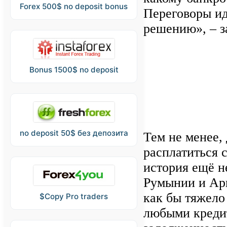
Forex 500$ no deposit bonus
Переговоры ид
решению», – з
Bonus 1500$ no deposit
no deposit 50$ без депозита
Тем не менее, 
расплатиться 
история ещё н
Румынии и Арг
как бы тяжело
$Copy Pro traders
любыми кредит