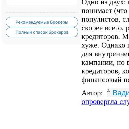
Одно из двух: 
понимает (что
популистов, с
Рекомендуемые Брокеры
скорее всего,
Полный список брокеров
кредиторов. М
хуже. Однако 
для внутренне
кампании, но 
кредиторов, к
финансовый п
Вад
Автор:
опровергла сл