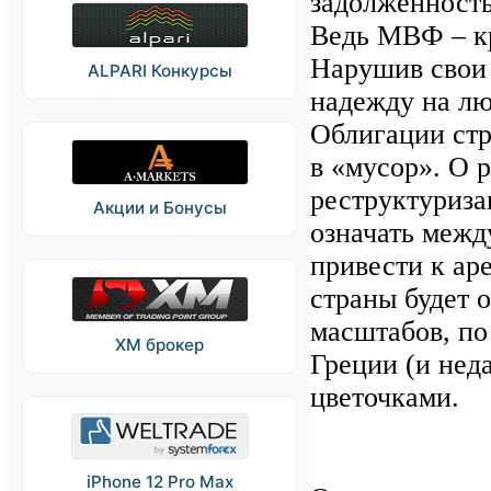
задолженность
Ведь МВФ – кр
Нарушив свои 
ALPARI Конкурсы
надежду на л
Облигации стр
в «мусор». О 
реструктуриза
Акции и Бонусы
означать межд
привести к ар
страны будет 
масштабов, п
XM брокер
Греции (и нед
цветочками.
iPhone 12 Pro Max