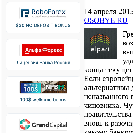
14 апреля 201
OSOBYE RU
$30 NO DEPOSIT BONUS
Гр
во
вы
уд
Лицензия Банка России
конца текущег
Если европей
альтернативы д
неназванного 
100$ welkome bonus
чиновника. Чу
правительства
вновь к разоч
какому банкрот