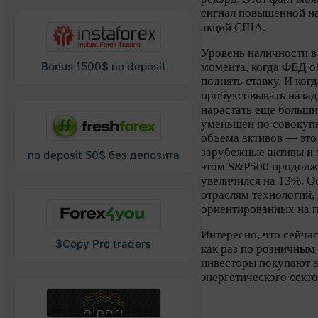
сигнал повышенной н
акций США.
Уровень наличности в 
Bonus 1500$ no deposit
момента, когда ФЕД о
поднять ставку. И ког
пробуксовывать назад
нарастать еще больш
уменьшен по совокупн
объема активов — это
зарубежные активы и 
no deposit 50$ без депозита
этом S&P500 продолжа
увеличился на 13%. О
отраслям технологий,
ориентированных на п
Интересно, что сейча
$Copy Pro traders
как раз по розничным
инвесторы покупают 
энергетического секто