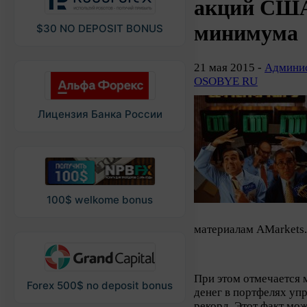
акций США 
минимума
$30 NO DEPOSIT BONUS
21 мая 2015 -
Админис
OSOBYE RU
Лицензия Банка России
100$ welkome bonus
материалам AMarkets
При этом отмечается
Forex 500$ no deposit bonus
денег в портфелях у
рекорд. Этот факт мо