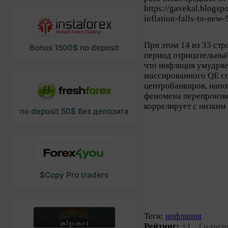
https://gavekal.blogs
inflation-falls-to-new-
При этом 14 из 33 ст
Bonus 1500$ no deposit
период отрицательный 
что инфляция умудряе
массированного QE с
центробанкиров, напо
феномена перепроизво
коррелирует с низким
no deposit 50$ без депозита
$Copy Pro traders
Теги:
инфляция
Рейтинг:
+1
Голосо