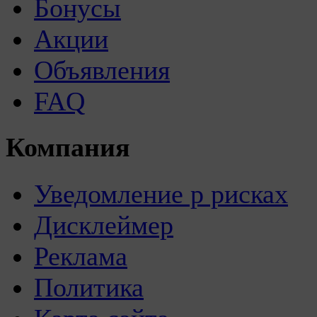
Бонусы
Акции
Объявления
FAQ
Компания
Уведомление р рисках
Дисклеймер
Реклама
Политика