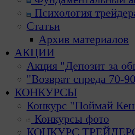
Психология трейдер
Статьи
Архив материалов
АКЦИИ
Акция "Депозит за о
"Возврат спреда 70-9
КОНКУРСЫ
Конкурс "Поймай Кен
Конкурсы фото
КОНКУРС ТРЕЙДЕРОВ