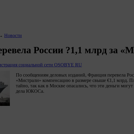
→
Новости
ревела России ?1,1 млрд за «
страция социальной сети OSOBYE RU
По сообщениям деловых изданий, Франция перевела Рос
«Мистрали» компенсацию в размере свыше €1,1 млрд. П
тайно, так как в Москве опасались, что эти деньги могут
дела ЮКОСа.