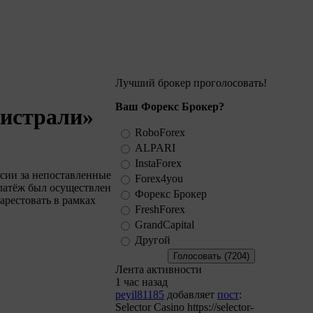
Лучший брокер проголосовать!
Ваш Форекс Брокер?
Мистрали»
RoboForex
ALPARI
InstaForex
сии за непоставленные
Forex4you
латёж был осуществлен
Форекс Брокер
 арестовать в рамках
FreshForex
GrandCapital
Другой
Лента активности
1 час назад
peyil81185
добавляет
пост
:
Selector Casino https://selector-