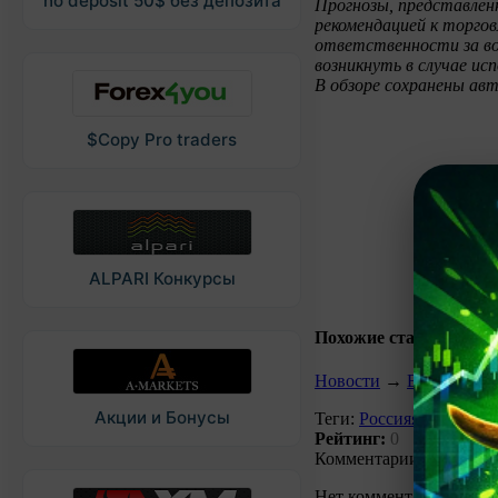
no deposit 50$ без депозита
Прогнозы, представлен
рекомендацией к торгов
ответственности за во
возникнуть в случае ис
В обзоре сохранены ав
$Copy Pro traders
ALPARI Конкурсы
Похожие статьи:
Новости
→
Египет вед
Акции и Бонусы
Теги:
Россияя Франция 
Рейтинг:
0
Голосов:
0
Комментарии (0)
Нет комментариев. Ваш