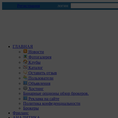
Регистрация
логин
ГЛАВНАЯ
Новости
Фотогалерея
Клубы
Каталог
Оставить отзыв
Пользователи
Объявления
Хостинг
Бинарные опционы обзор брокеров.
Реклама на сайте
Политика конфеденциальности
Брокеры
Фриланс
АНАЛИТИКА