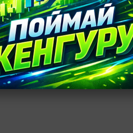
рий
RSS-лента комментариев