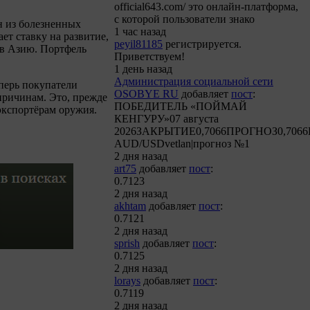
official643.com/ это онлайн-платформа,
с которой пользователи знако
н из болезненных
1 час назад
ет ставку на развитие,
peyil81185
регистрируется.
 в Азию. Портфель
Приветствуем!
1 день назад
Администрация социальной сети
перь покупатели
OSOBYE RU
добавляет
пост
:
причинам. Это, прежде
ПОБЕДИТЕЛЬ «ПОЙМАЙ
экспортёрам оружия.
КЕНГУРУ»07 августа
2026ЗАКРЫТИЕ0,7066ПРОГНОЗ0,7066
AUD/USDvetlan|прогноз №1
2 дня назад
art75
добавляет
пост
:
0.7123
2 дня назад
akhtam
добавляет
пост
:
0.7121
2 дня назад
sprish
добавляет
пост
:
0.7125
2 дня назад
lorays
добавляет
пост
:
0.7119
2 дня назад