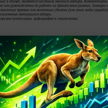
ные в обзоре, являются частным мнением автора. Комментарии 
ле или руководством по работе на финансовых рынках. Альпари 
зможные прямые или косвенные убытки (или иные виды ущерба)
пользования материалов обзора.
торская пунктуация, орфография и стилистика.
ет переговоры с Францией о покупке «Мистралей»
мистраль
,
мистраль
,
мистрали фото
,
мистрали деньги
178 просмотров
 будет первым!