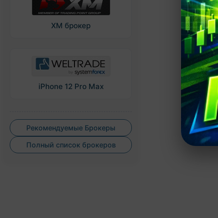
XM брокер
iPhone 12 Pro Max
Рекомендуемые Брокеры
Полный список брокеров