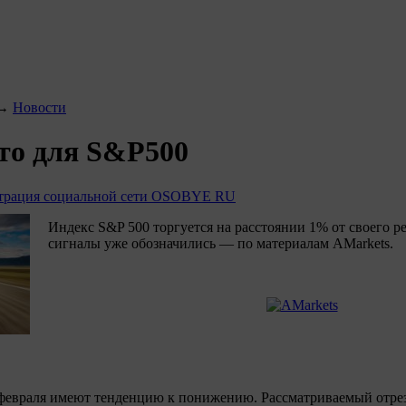
→
Новости
то для S&P500
трация социальной сети OSOBYE RU
Индекс S&P 500 торгуется на расстоянии 1% от своего ре
сигналы уже обозначились — по материалам AMarkets.
февраля имеют тенденцию к понижению. Рассматриваемый отре