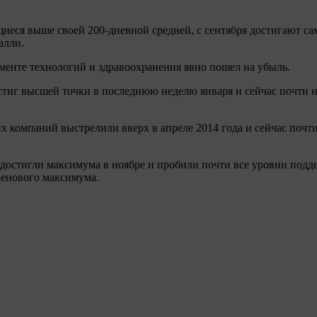
щиеся выше своей 200-дневной средней, с сентября достигают с
алли.
менте технологий и здравоохранения явно пошел на убыль.
остиг высшей точки в последнюю неделю января и сейчас почти 
х компаний выстрелили вверх в апреле 2014 года и сейчас почт
достигли максимума в ноябре и пробили почти все уровни подде
ценового максимума.