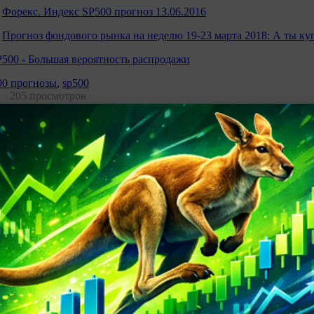
→
Форекс. Индекс SP500 прогноз 13.06.2016
→
Прогноз фондового рынка на неделю 19-23 марта 2018: А ты 
500 - Большая вероятность распродажи
00 прогнозы
,
sp500
205 просмотров
 будет первым!
рий
RSS-лента комментариев