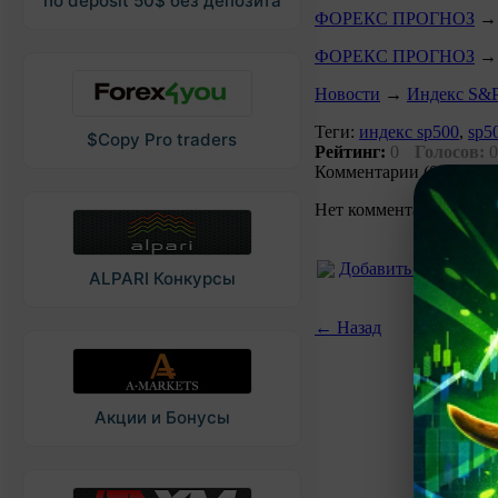
no deposit 50$ без депозита
ФОРЕКС ПРОГНОЗ
ФОРЕКС ПРОГНОЗ
Новости
→
Индекс S&P
Теги:
индекс sp500
,
sp5
$Copy Pro traders
Рейтинг:
0
Голосов:
0
Комментарии (0)
Нет комментариев. Ваш
Добавить коммента
ALPARI Конкурсы
← Назад
Акции и Бонусы