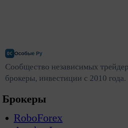
Особые Ру
ОС
Сообщество независимых трейдер
брокеры, инвестиции с 2010 года.
Брокеры
RoboForex