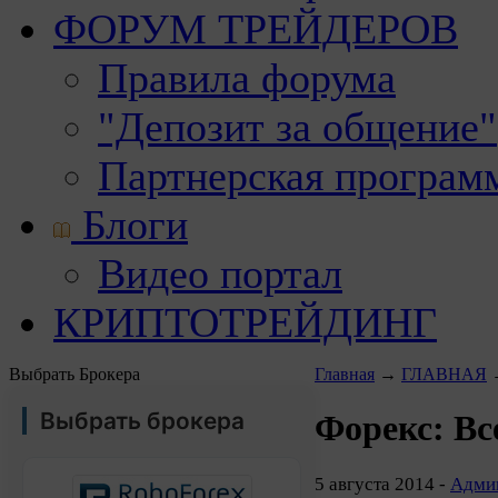
ФОРУМ ТРЕЙДЕРОВ
Правила форума
"Депозит за общение"
Партнерская програм
Блоги
Видео портал
КРИПТОТРЕЙДИНГ
Выбрать Брокера
Главная
→
ГЛАВНАЯ
Выбрать брокера
Форекс: Вс
5 августа 2014 -
Админ