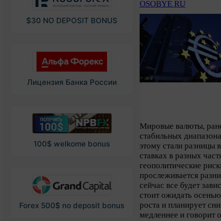
OSOBYE RU
$30 NO DEPOSIT BONUS
Лицензия Банка России
Мировые валюты, ране
стабильных диапазона
100$ welkome bonus
этому стали разницы 
ставках в разных час
геополитические риск
прослеживается разн
сейчас все будет зави
стоит ожидать осенью
роста и планирует сни
Forex 500$ no deposit bonus
медленнее и говорит 