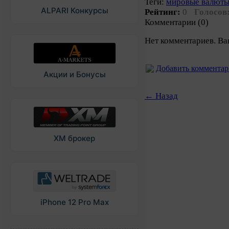
Теги:
мировые валют
ALPARI Конкурсы
Рейтинг:
0
Голосов
Комментарии (0)
Нет комментариев. Ва
Добавить коммента
Акции и Бонусы
← Назад
XM брокер
iPhone 12 Pro Max