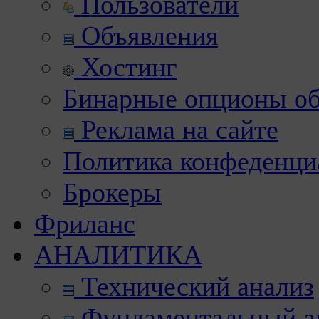
Пользователи
Объявления
Хостинг
Бинарные опционы об
Реклама на сайте
Политика конфеденци
Брокеры
Фриланс
АНАЛИТИКА
Технический анализ
Фундаментальный а