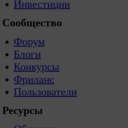
Инвестиции
Сообщество
Форум
Блоги
Конкурсы
Фриланс
Пользователи
Ресурсы