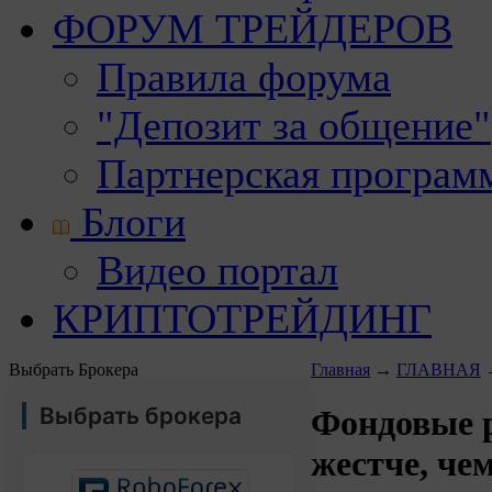
ФОРУМ ТРЕЙДЕРОВ
Правила форума
"Депозит за общение"
Партнерская програм
Блоги
Видео портал
КРИПТОТРЕЙДИНГ
Выбрать Брокера
Главная
→
ГЛАВНАЯ
Выбрать брокера
Фондовые р
жестче, чем