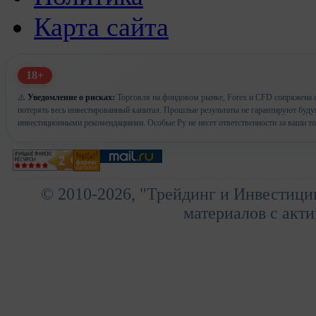
Карта сайта
18+
⚠️
Уведомление о рисках:
Торговля на фондовом рынке, Forex и CFD сопряжена с
потерять весь инвестированный капитал. Прошлые результаты не гарантируют буд
инвестиционными рекомендациями. Особые Ру не несет ответственности за ваши т
© 2010-2026, "Трейдинг и Инвестици
материалов с акти