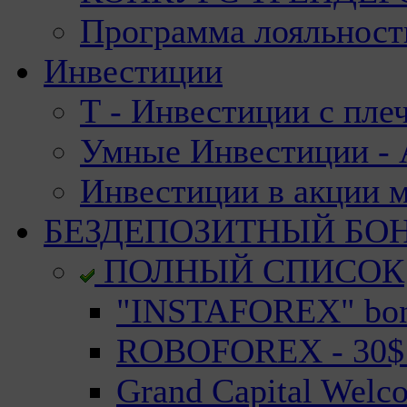
Программа лояльност
Инвестиции
Т - Инвестиции с пле
Умные Инвестиции - А
Инвестиции в акции 
БЕЗДЕПОЗИТНЫЙ БО
ПОЛНЫЙ СПИСОК
"INSTAFOREX" bonu
ROBOFOREX - 30$ n
Grand Capital Welc