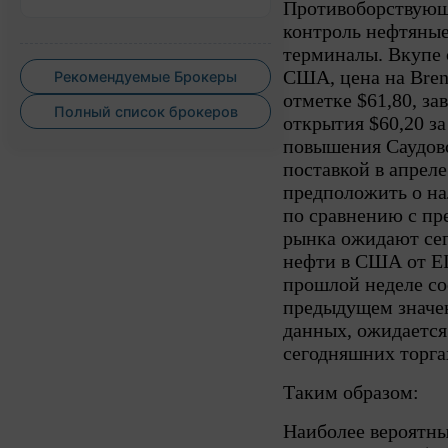
Противоборствующи
контроль нефтяны
терминалы. Вкупе 
США, цена на Bren
Рекомендуемые Брокеры
отметке $61,80, за
Полный список брокеров
открытия $60,20 за
повышения Саудовс
поставкой в апрел
предположить о на
по сравнению с п
рынка ожидают се
нефти в США от EI
прошлой неделе со
предыдущем значен
данных, ожидается
сегодняшних торга
Таким образом:
Наиболее вероятны