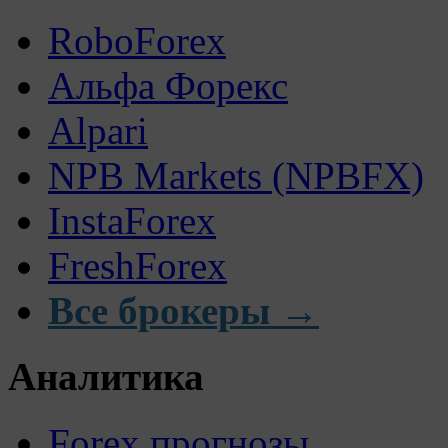
RoboForex
Альфа Форекс
Alpari
NPB Markets (NPBFX)
InstaForex
FreshForex
Все брокеры →
Аналитика
Forex прогнозы