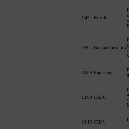
И
1:45
Китай
в
И
а
9:30
Великобритания
с
M
10:00
Еврозона
п
и
12:00
США
к
И
13:15
США
з