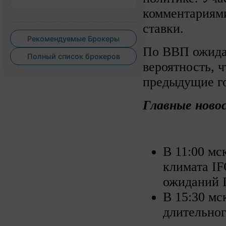
комментариям
ставки.
Рекомендуемые Брокеры
По ВВП ожидае
Полный список брокеров
вероятность, 
предыдущие го
Главные ново
В 11:00 мс
климата IF
ожиданий I
В 15:30 мс
длительног