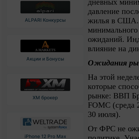
дневных миним
давление посл
жилья в США. 
ALPARI Конкурсы
минимального 
ожиданий. Инд
влияние на ди
Акции и Бонусы
Ожидания рын
На этой недел
которые спосо
рынке: ВВП Бр
XM брокер
FOMC (среда 2
30 июля).
От ФРС не ожи
политике. Уча
iPhone 12 Pro Max