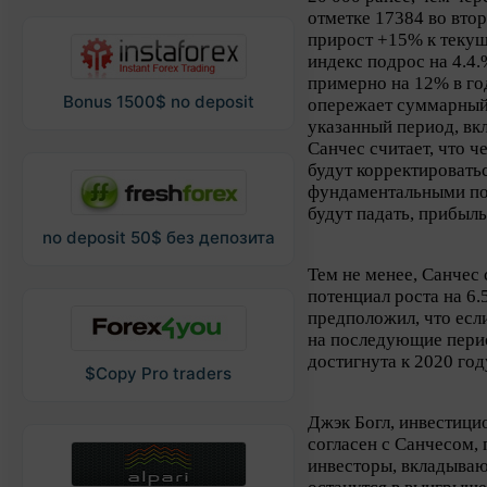
отметке 17384 во втор
прирост +15% к текущ
индекс подрос на 4.4.
примерно на 12% в го
Bonus 1500$ no deposit
опережает суммарный
указанный период, в
Санчес считает, что ч
будут корректировать
фундаментальными пок
будут падать, прибыль
no deposit 50$ без депозита
Тем не менее, Санчес 
потенциал роста на 6.
предположил, что есл
на последующие перио
достигнута к 2020 год
$Copy Pro traders
Джэк Богл, инвестици
согласен с Санчесом, 
инвесторы, вкладываю