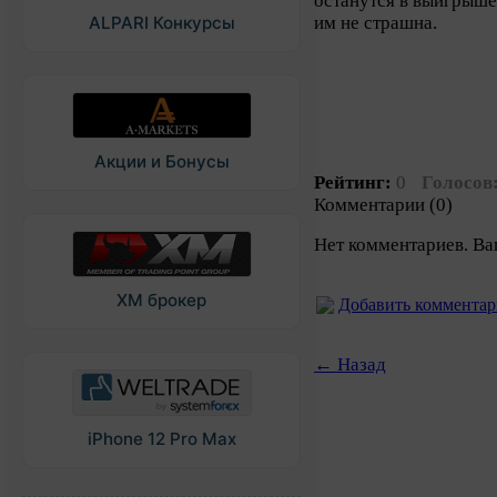
останутся в выигрыше
им не страшна.
ALPARI Конкурсы
Акции и Бонусы
Рейтинг:
0
Голосов
Комментарии (0)
Нет комментариев. Ва
XM брокер
Добавить коммента
← Назад
iPhone 12 Pro Max