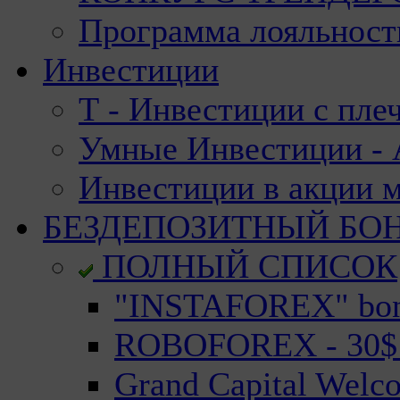
Программа лояльност
Инвестиции
Т - Инвестиции с пле
Умные Инвестиции - А
Инвестиции в акции 
БЕЗДЕПОЗИТНЫЙ БО
ПОЛНЫЙ СПИСОК
"INSTAFOREX" bonu
ROBOFOREX - 30$ n
Grand Capital Welc