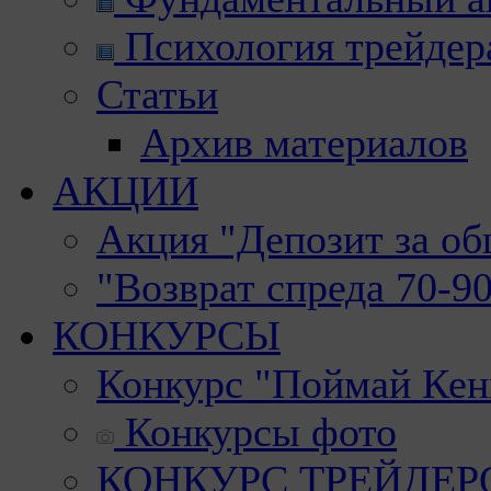
Психология трейдер
Статьи
Архив материалов
АКЦИИ
Акция "Депозит за о
"Возврат спреда 70-9
КОНКУРСЫ
Конкурс "Поймай Кен
Конкурсы фото
КОНКУРС ТРЕЙДЕРОВ