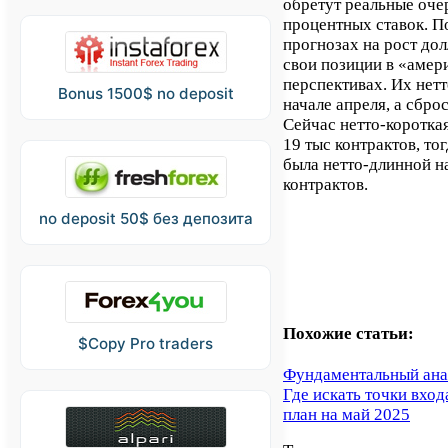
обретут реальные оч
процентных ставок. П
прогнозах на рост до
свои позиции в «амер
перспективах. Их нетт
Bonus 1500$ no deposit
начале апреля, а сбро
Сейчас нетто-короткая
19 тыс контрактов, то
была нетто-длинной н
контрактов.
no deposit 50$ без депозита
Похожие статьи:
$Copy Pro traders
Фундаментальный ана
Где искать точки вхо
план на май 2025