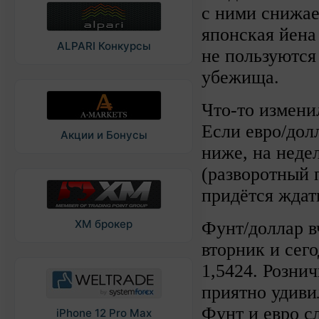
с ними снижае
японская йена
ALPARI Конкурсы
не пользуются
убежища.
Что-то изменил
Если евро/дол
Акции и Бонусы
ниже, на неде
(разворотный 
придётся ждать
XM брокер
Фунт/доллар в
вторник и сег
1,5424. Розни
приятно удиви
Фунт и евро с
iPhone 12 Pro Max