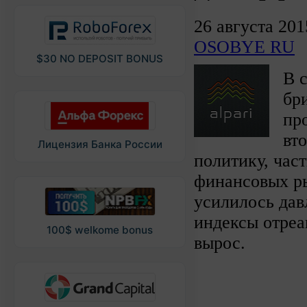
26 августа 201
OSOBYE RU
$30 NO DEPOSIT BONUS
В 
бр
пр
вт
Лицензия Банка России
политику, час
финансовых р
усилилось дав
индексы отреа
100$ welkome bonus
вырос.