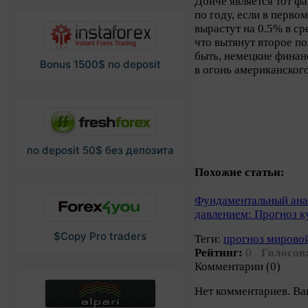
Дойче является тот ф
по году, если в перво
вырастут на 0.5% в ср
что вытянут второе п
быть, немецкие финанс
Bonus 1500$ no deposit
в огонь американског
no deposit 50$ без депозита
Похожие статьи:
Фундаментальный ана
давлением: Прогноз к
$Copy Pro traders
Теги:
прогноз мирово
Рейтинг:
0
Голосов
Комментарии (0)
Нет комментариев. Ва