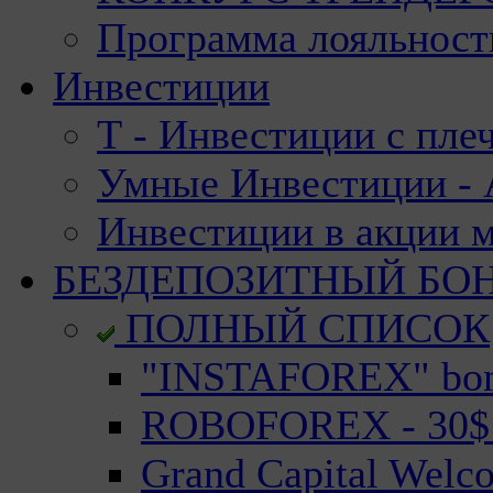
Программа лояльност
Инвестиции
Т - Инвестиции с пле
Умные Инвестиции - А
Инвестиции в акции 
БЕЗДЕПОЗИТНЫЙ БО
ПОЛНЫЙ СПИСОК
"INSTAFOREX" bonu
ROBOFOREX - 30$ n
Grand Capital Welc