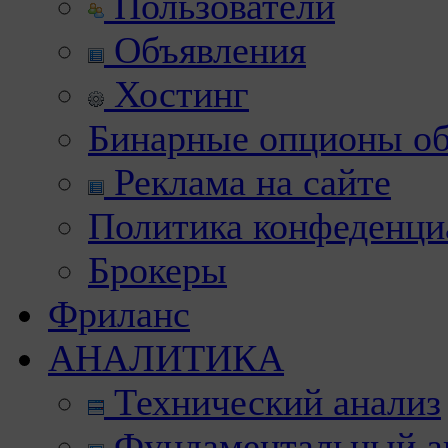
Пользователи
Объявления
Хостинг
Бинарные опционы об
Реклама на сайте
Политика конфеденци
Брокеры
Фриланс
АНАЛИТИКА
Технический анализ
Фундаментальный а