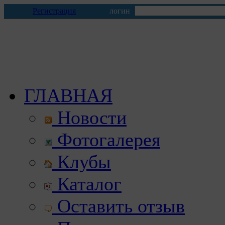
Регистрация
логин
ГЛАВНАЯ
Новости
Фотогалерея
Клубы
Каталог
Оставить отзыв