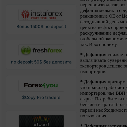
перепроизводство, из
дефолты мелких и ср
реакционные QE от Це
сегодняшний день мож
Bonus 1500$ no deposit
цены на нефть спров
раскручивание дефля
глобальной экономиче
так. И вот почему.
* Дефляция
снижает 
выплачивать суверенн
no deposit 50$ без депозита
экспортеров дешевеющ
импортеров.
* Дефляция
приторма
это правило работает 
импортеров, чье ВВП р
$Copy Pro traders
сырье. Потребители п
бензина и тратят боль
первой необходимости
пользования.
* Дефляция
затрудня