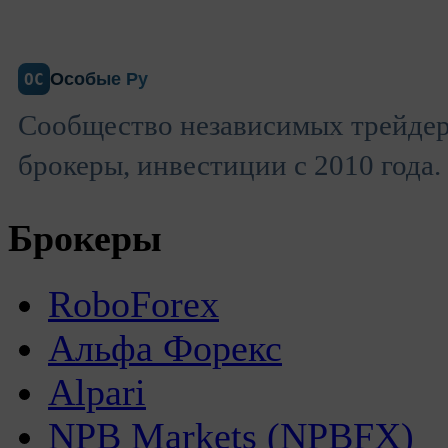
Особые Ру
ОС
Сообщество независимых трейдер
брокеры, инвестиции с 2010 года.
Брокеры
RoboForex
Альфа Форекс
Alpari
NPB Markets (NPBFX)