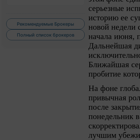
серьезные исп
историю ее с
Рекомендуемые Брокеры
новой недели 
начала июня, 
Полный список брокеров
Дальнейшая ди
исключительно
Ближайшая сер
пробитие котор
На фоне глоба
привычная ро
после закрыти
понедельник в 
скорректирова
лучшим убежищ