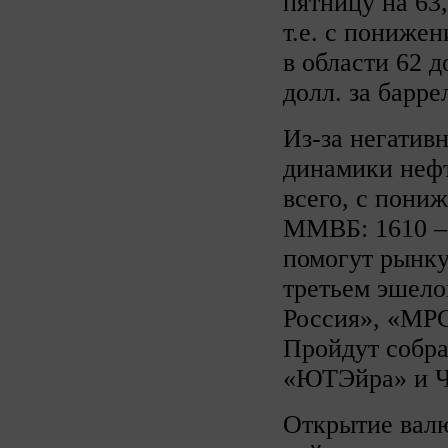
пятницу на 63,
т.е. с пониже
в области 62 д
долл. за барре
Из-за негатив
динамики нефт
всего, с пони
ММВБ: 1610 – 
помогут рынку
третьем эшело
Россия», «МР
Пройдут собр
«ЮТЭйра» и 
Открытие валю