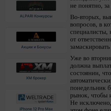
не понятно, за
Во-вторых, в
ALPARI Конкурсы
вопросов, в к
специалисты, 
от ответствен
замаскировать
Акции и Бонусы
Уже во вторни
должна выплати
состоянии, что
XM брокер
автоматически
понедельник б
рынок, чтобы 
Не исключено,
этом фоне еди
iPhone 12 Pro Max