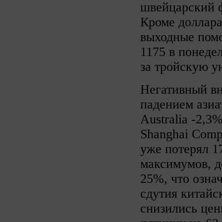
швейцарский ф
Кроме доллара
выходные помо
1175 в понедел
за тройскую у
Негативный в
падением азиа
Australia -2,3
Shanghai Comp
уже потерял 1
максимумов, д
25%, что озна
сдутия китайс
снизились цен