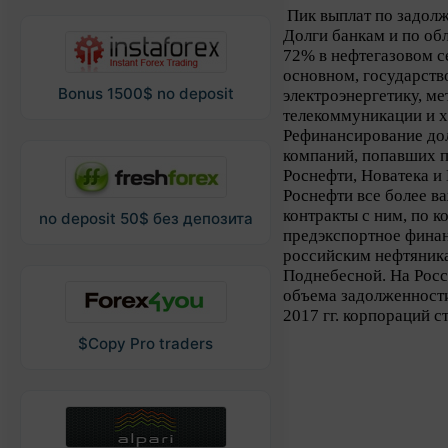
Пик выплат по задолж
Долги банкам и по об
72% в нефтегазовом с
основном, государств
Bonus 1500$ no deposit
электроэнергетику, ме
телекоммуникации и 
Рефинансирование дол
компаний, попавших п
Роснефти, Новатека и
Роснефти все более в
контракты с ним, по к
no deposit 50$ без депозита
предэкспортное финан
российским нефтяника
Поднебесной. На Рос
объема задолженности
2017 гг. корпораций 
$Copy Pro traders