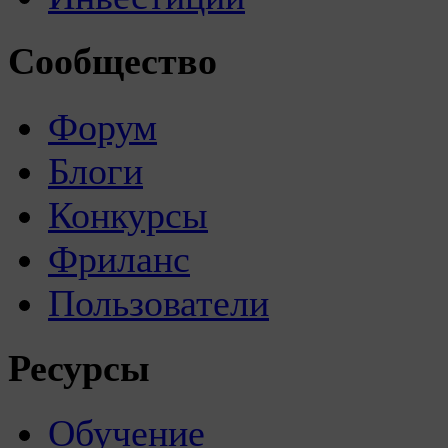
Сообщество
Форум
Блоги
Конкурсы
Фриланс
Пользователи
Ресурсы
Обучение