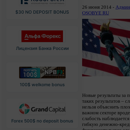
26 июня 2014 -
Админ
$30 NO DEPOSIT BONUS
OSOBYE RU
Лицензия Банка России
100$ welkome bonus
Новые результаты за п
таких результатов – с
нельзя объяснить пло
важном секторе вроде
слабость наблюдается
Forex 500$ no deposit bonus
гибкую денежно-кред