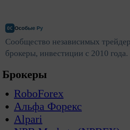
Особые Ру
ОС
Сообщество независимых трейдер
брокеры, инвестиции с 2010 года.
Брокеры
RoboForex
Альфа Форекс
Alpari