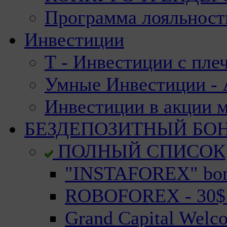
Программа лояльност
Инвестиции
Т - Инвестиции с пле
Умные Инвестиции - А
Инвестиции в акции 
БЕЗДЕПОЗИТНЫЙ БО
ПОЛНЫЙ СПИСОК
"INSTAFOREX" bonu
ROBOFOREX - 30$ n
Grand Capital Welc