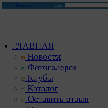
Регистрация
логин
ГЛАВНАЯ
Новости
Фотогалерея
Клубы
Каталог
Оставить отзыв