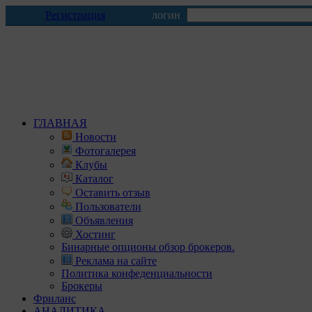
Регистрация
логин
ГЛАВНАЯ
Новости
Фотогалерея
Клубы
Каталог
Оставить отзыв
Пользователи
Объявления
Хостинг
Бинарные опционы обзор брокеров.
Реклама на сайте
Политика конфеденциальности
Брокеры
Фриланс
АНАЛИТИКА