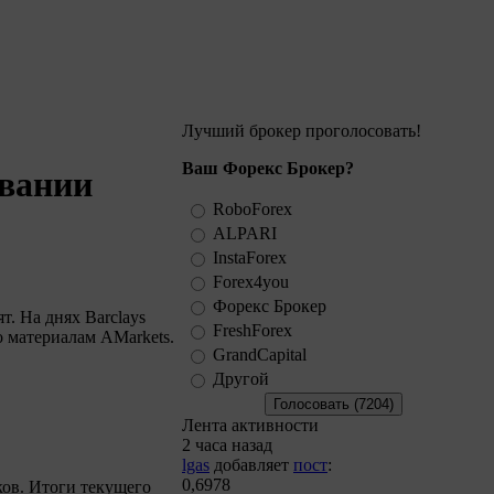
Лучший брокер проголосовать!
Ваш Форекс Брокер?
овании
RoboForex
ALPARI
InstaForex
Forex4you
Форекс Брокер
. На днях Barclays
FreshForex
о материалам AMarkets.
GrandCapital
Другой
Лента активности
2 часа назад
lgas
добавляет
пост
:
0,6978
ков. Итоги текущего