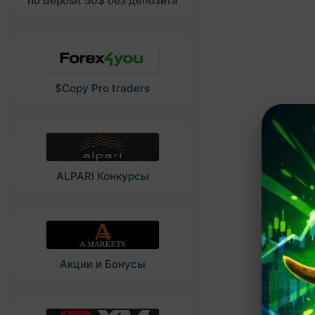
no deposit 50$ без депозита
$Copy Pro traders
ALPARI Конкурсы
Акции и Бонусы