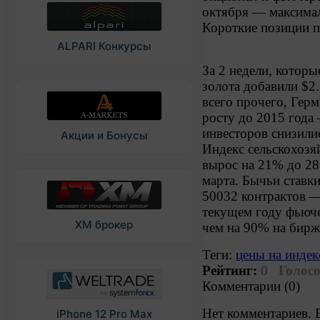
октября — максимал
Короткие позиции п
ALPARI Конкурсы
За 2 недели, котор
золота добавили $2
всего прочего, Гер
росту до 2015 года
инвесторов снизили
Акции и Бонусы
Индекс сельскохозя
вырос на 21% до 2
марта. Бычьи ставк
50032 контрактов —
текущем году фьюче
XM брокер
чем на 90% на бирж
Теги:
цены на инде
Рейтинг:
0
Голосо
Комментарии (0)
Нет комментариев. 
iPhone 12 Pro Max