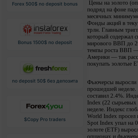
Цены на золото (оп
Forex 500$ no deposit bonus
подряд на фоне пад
месячных минимум
Фонды акций в теку
трлн. Главным три
который содержал с
Bonus 1500$ no deposit
мирового ВВП до 2
темпы роста ВВП —
Америки — так расс
покупать золотые 
no deposit 50$ без депозита
Фьючерсы выросли н
прошедшей неделе. 
составил 2.4%. Инд
Index (22 сырьевых
неделе. Индекс гло
World Index просел 
$Copy Pro traders
Spot Index упал на
золоте (ETF) вырос
опционах и фьючерса