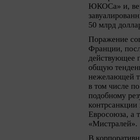
ЮКОСа» и, вер
завуалированн
50 млрд долла
Поражение соц
Франции, посл
действующее п
общую тенден
нежелающей та
в том числе п
подобному рез
контрсанкции 
Евросоюза, а 
«Мистралей».
В корпоративн