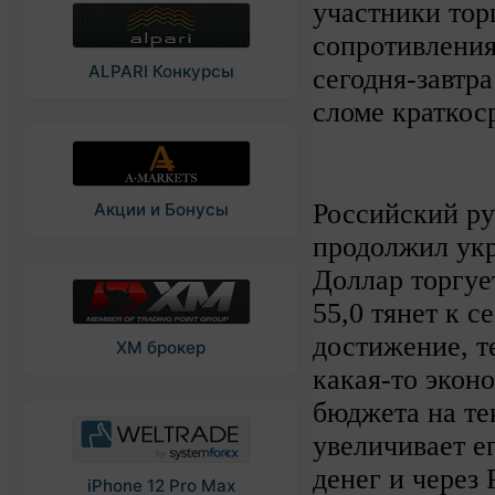
участники тор
сопротивления
ALPARI Конкурсы
сегодня-завтр
сломе краткос
Российский ру
Акции и Бонусы
продолжил укр
Доллар торгует
55,0 тянет к с
достижение, т
XM брокер
какая-то экон
бюджета на те
увеличивает е
денег и через
iPhone 12 Pro Max