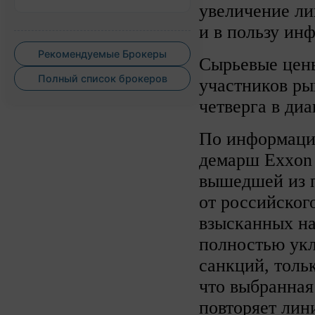
увеличение ли
и в пользу ин
Рекомендуемые Брокеры
Сырьевые цен
Полный список брокеров
участников р
четверга в ди
По информаци
демарш Exxon 
вышедшей из п
от российског
взысканных н
полностью укл
санкций, толь
что выбранная
повторяет лин