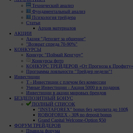
Технический анализ
Фундаментальный анализ
Психология трейдера
Статьи
Архив материалов
АКЦИИ
Акция "Депозит за общение"
"Возврат спреда 70-90%"
КОНКУРСЫ
Конкурс "Поймай Кенгуру"
Конкурсы фото
КОНКУРС ТРЕЙДЕРОВ «От Прогноза к Профиту
Программа лояльности "Трейдер недели"!
Инвестиции
Т - Инвестиции с плечом без комиссии
Умные Инвестиции - Акция 5000 р в подарок
Инвестиции в акции мировых брендов
БЕЗДЕПОЗИТНЫЙ БОНУС
ПОЛНЫЙ СПИСОК
"INSTAFOREX" bonus без депозита до 100$
ROBOFOREX - 30$ no deposit bonus
Grand Capital Welcome-Option $50
ФОРУМ ТРЕЙДЕРОВ
Правила форума