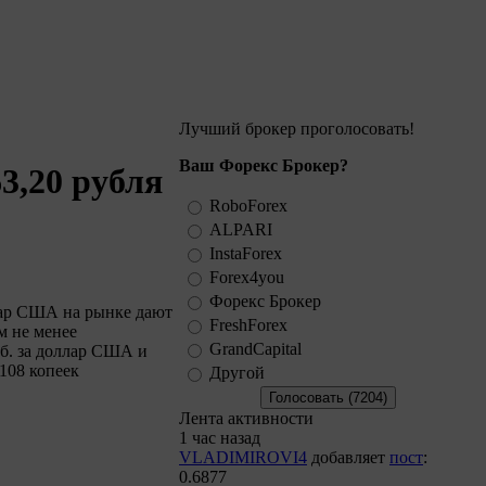
Лучший брокер проголосовать!
Ваш Форекс Брокер?
3,20 рубля
RoboForex
ALPARI
InstaForex
Forex4you
Форекс Брокер
лар США на рынке дают
FreshForex
м не менее
GrandCapital
уб. за доллар США и
 108 копеек
Другой
Лента активности
1 час назад
VLADIMIROVI4
добавляет
пост
:
0.6877