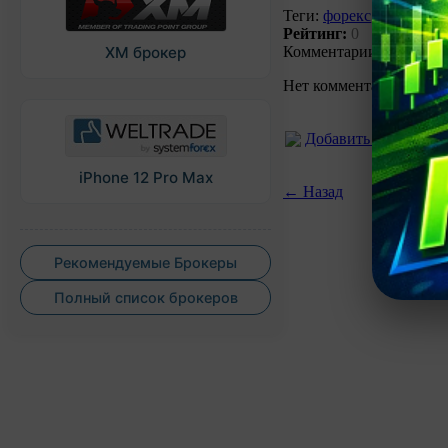
Теги:
форекс
,
рубль дол
Рейтинг:
0
Голосов:
0
Комментарии (0)
XM брокер
Нет комментариев. Ваш
Добавить коммента
iPhone 12 Pro Max
← Назад
Рекомендуемые Брокеры
Полный список брокеров