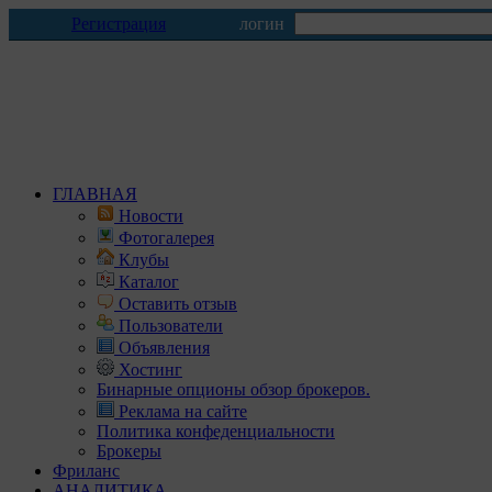
Регистрация
логин
ГЛАВНАЯ
Новости
Фотогалерея
Клубы
Каталог
Оставить отзыв
Пользователи
Объявления
Хостинг
Бинарные опционы обзор брокеров.
Реклама на сайте
Политика конфеденциальности
Брокеры
Фриланс
АНАЛИТИКА