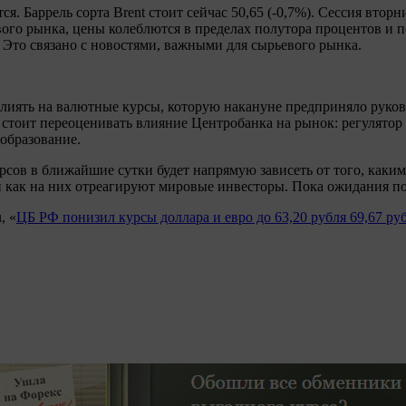
я. Баррель сорта Brent стоит сейчас 50,65 (-0,7%). Сессия вторн
вого рынка, цены колеблются в пределах полутора процентов и 
 Это связано с новостями, важными для сырьевого рынка.
лиять на валютные курсы, которую накануне предприняло руков
 стоит переоценивать влияние Центробанка на рынок: регулятор 
ообразование.
сов в ближайшие сутки будет напрямую зависеть от того, каким
 как на них отреагируют мировые инвесторы. Пока ожидания по
, «
ЦБ РФ понизил курсы доллара и евро до 63,20 рубля 69,67 ру