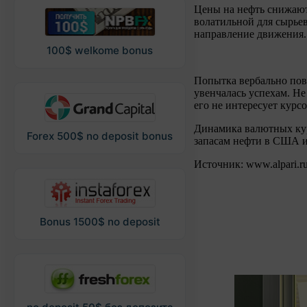
Цены на нефть снижаютс
волатильной для сырье
направление движения.
100$ welkome bonus
Попытка вербально пов
увенчалась успехам. Не
его не интересует курс
Динамика валютных кур
Forex 500$ no deposit bonus
запасам нефти в США и
Источник: www.alpari.ru
Bonus 1500$ no deposit