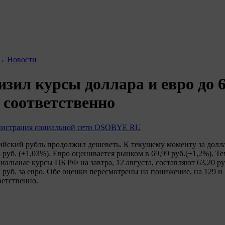
→
Новости
зил курсы доллара и евро до 6
я соответственно
истрация социальной сети OSOBYE RU
ийский рубль продолжил дешеветь. К текущему моменту за дол
5 руб. (+1,03%). Евро оценивается рынком в 69,99 руб.(+1,2%). Те
иальные курсы ЦБ РФ на завтра, 12 августа, составляют 63,20 р
7 руб. за евро. Обе оценки пересмотрены на понижение, на 129 и
ветственно.