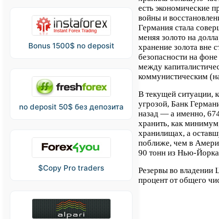
есть экономические п
войны и восстановлен
Германия стала совер
меняя золото на дол
Bonus 1500$ no deposit
хранение золота вне 
безопасности на фоне
между капиталистичес
коммунистическим (на
В текущей ситуации, к
угрозой, Банк Герман
no deposit 50$ без депозита
назад — а именно, 674
хранить, как минимум
хранилищах, а оставш
поближе, чем в Амери
90 тонн из Нью-Йорка
$Copy Pro traders
Резервы во владении 
процент от общего чи