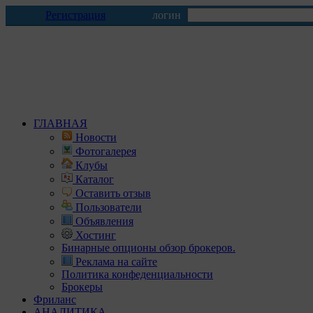
Регистрация
логин
ГЛАВНАЯ
Новости
Фотогалерея
Клубы
Каталог
Оставить отзыв
Пользователи
Объявления
Хостинг
Бинарные опционы обзор брокеров.
Реклама на сайте
Политика конфеденциальности
Брокеры
Фриланс
АНАЛИТИКА