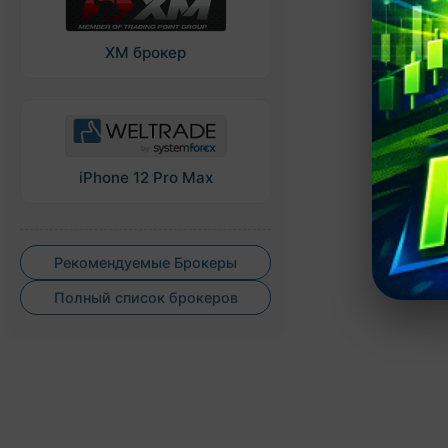
XM брокер
iPhone 12 Pro Max
Рекомендуемые Брокеры
Полный список брокеров