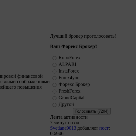
Лучший брокер проголосовать!
Ваш Форекс Брокер?
RoboForex
ALPARI
InstaForex
мировой финансовой
Forex4you
 своими соображениями
Форекс Брокер
ьнейшего повышения
FreshForex
GrandCapital
Другой
Лента активности
7 минут назад
Svetlana9013
добавляет
пост
:
0.6946