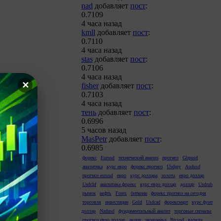
nad
добавляет
пост
:
0.7109
4 часа назад
kmll
добавляет
пост
:
0.7110
4 часа назад
stas
добавляет
пост
:
0.7106
4 часа назад
✕
fisher
добавляет
пост
:
0.7103
4 часа назад
тень
добавляет
пост
:
0.6996
5 часов назад
MasPetr
добавляет
пост
:
0.6985
форекс
Eurusd
технический анализ
прогноз
Gbpusd
аналитика
курс евро
форекс прогноз
Usdjpy
Audusd
прогноз eurusd
евро
курс доллара
золото
евро доллар
Usdchf
аналитика форекс
курс евро доллар
доллар
Usdrub
рынок
нефть
Forex
биткоин
форекс прогноз на сегодня
торговля
инвестиции
Gold
Usdcad
форексмарт
курс фунт
доллар
Nzdusd
фундаментальный анализ
торговые сигналы
прогноз евро доллар
акции
экономика
Btcusd
валюта