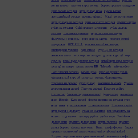
цен на золото
прогноз курса золота
форекс прогноз на неделю
цена золота сегодня
курс доллар иена
курсы валют
австралийский доллар
прогноз gbpusd
Macd
сопротивление
курс доллара на сегодня
цена на золото сегодня
прогноз курса
рубля на сегодня
Gold прогноз на сегодня
рубль доллар
прогноз
торговые стратегии
евро прогноз на сегодня
фьючерсы и опционы
курс евро на завтра
прогноз btcusd
поддержка
ФРС США
прогноз eurusd на сегодня
инстафорекс украина
пара eurusd
курс ЦБ на сегодня
японские свечи
курс евро на сегодня
доллар курс цб
евро
курс цб
какой курс доллара сегодня
какой курс евро сегодня
курс цб на завтра
курсы валют ЦБ
Teletrade
тейк-профит
Fort financial services
работа дома
прогноз форекс рубль
официальный курс цб на завтра
полосы боллинджера
торговля на форекс
фунт доллар
аналитика teletrade
Уровни
сопротивления eurusd
Прогноз audusd
Прогноз usdjpy
Стохастик
Уровни поддержка eurusd
фунтдоллар
аналитика
евро
Bitcoin
Курс eurusd
форекс прогноз на сегодня курс
евро
иена
криптовалюты
точка разворота
Romanov capital
курс рубля к доллару
Романов Капитал
как заработать на
акциях
ход торгов
доллару рубль
рубль евро
Freshforex
доллар иена
прогноз доллар иена
нефть прогноз
прогноз
рынка форекс
форекс прогнозы
Brent
альфа форекс
биржа
прогноз технический анализ eurusd usdjpy gbpusd audusd
Fxopen
торговые идеи идеи инвестиций
аналитика альфа