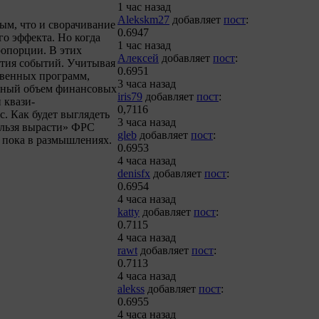
1 час назад
Alekskm27
добавляет
пост
:
ным, что и сворачивание
0.6947
го эффекта. Но когда
1 час назад
ропорции. В этих
Алексей
добавляет
пост
:
ития событий. Учитывая
0.6951
твенных программ,
3 часа назад
льный объем финансовых
iris79
добавляет
пост
:
 квази-
0,7116
с. Как будет выглядеть
3 часа назад
нельзя вырасти» ФРС
gleb
добавляет
пост
:
т пока в размышлениях.
0.6953
4 часа назад
denisfx
добавляет
пост
:
0.6954
4 часа назад
katty
добавляет
пост
:
0.7115
4 часа назад
rawt
добавляет
пост
:
0.7113
4 часа назад
alekss
добавляет
пост
:
0.6955
4 часа назад