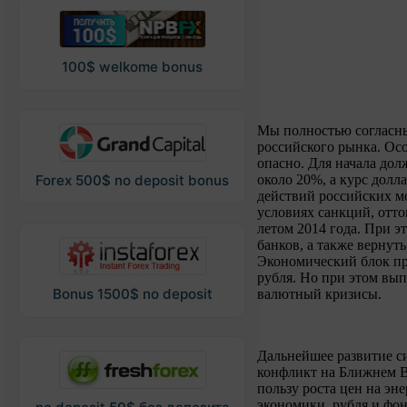
100$ welkome bonus
Мы полностью согласны
российского рынка. Ос
опасно. Для начала до
около 20%, а курс долл
Forex 500$ no deposit bonus
действий российских м
условиях санкций, отто
летом 2014 года. При э
банков, а также вернут
Экономический блок пра
рубля. Но при этом вы
Bonus 1500$ no deposit
валютный кризисы.
Дальнейшее развитие си
конфликт на Ближнем Во
пользу роста цен на эн
экономики, рубля и фо