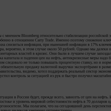
 с мнением Bloomberg относительно стабилизации российской 
обенно в отношении Carry Trade. Именно поэтому снижение клю
лжна снизиться инфляция, при нынешней инфляции в 17% ключев
ара, вероятно, в этом случае около 50 рублей. Однако мы далеки
онетарных властей в кризис. Они были в лучшем случае запозда
ка капитала и падения цен на нефть, антикризисные меры надо 
том следовало не только повышать процентную ставку, но и нор
ь обязательную продажу валютной выручки экспортёрами в разме
вительства, видимо, хотел поддержать реальный сектор экономи
пустил контроль за ситуацией из рук и быстро получил масштаб
туации в России будет, прежде всего, зависеть от цен на нефть.
стоке и уровень мировой себестоимости нефть в 70 долларов о
ергоносители. Мы полагаем, что на сегодняшний день перспекти
ндовых индексов умеренно оптимистичны.