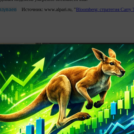
азуваев
Источник: www.alpari.ru, "
Bloomberg: стратегия Carry
ные в обзоре, являются частным мнением автора. Комментарии 
ле или руководством по работе на финансовых рынках. Альпари 
зможные прямые или косвенные убытки (или иные виды ущерба)
пользования материалов обзора.
торская пунктуация, орфография и стилистика.