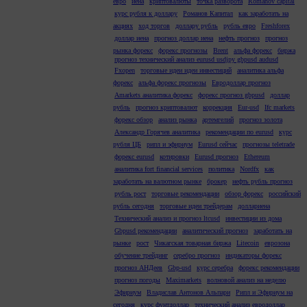
евро
иена
криптовалюты
точка разворота
Romanov capital
курс рубля к доллару
Романов Капитал
как заработать на
акциях
ход торгов
доллару рубль
рубль евро
Freshforex
доллар иена
прогноз доллар иена
нефть прогноз
прогноз
рынка форекс
форекс прогнозы
Brent
альфа форекс
биржа
прогноз технический анализ eurusd usdjpy gbpusd audusd
Fxopen
торговые идеи идеи инвестиций
аналитика альфа
форекс
альфа форекс прогнозы
Евродоллар прогноз
Amarkets аналитика форекс
форекс прогноз gbpusd
доллар
рубль
прогноз криптовалют
коррекция
Eur-usd
Ifc markets
форекс обзор
анализ рынка
артемгелий
прогноз золота
Александр Горячев аналитика
рекомендации по eurusd
курс
рубля ЦБ
рипл и эфириум
Eurusd сейчас
прогнозы teletrade
форекс eurusd
котировки
Eurusd прогноз
Ethereum
аналитика fort financial services
политика
Nordfx
как
заработать на валютном рынке
брокер
нефть рубль прогноз
рубль рост
торговые рекомендации
обзор форекс
российский
рубль сегодня
торговые идеи трейдерам
доллариена
Технический анализ и прогноз ltcusd
инвестиции из дома
Gbpusd рекомендации
аналитический прогноз
заработать на
рынке
рост
Чикагская товарная биржа
Litecoin
еврозона
обучение трейдинг
серебро прогноз
индикаторы форекс
прогноз АНДеев
Gbp-usd
курс серебра
форекс рекомендации
прогноз погоды
Maximarkets
волновой анализ на неделю
Эфириум
Владислав Антонов Альпари
Рипл и Эфириум на
сегодня
курс фунтдоллар
технический анализ евродоллар