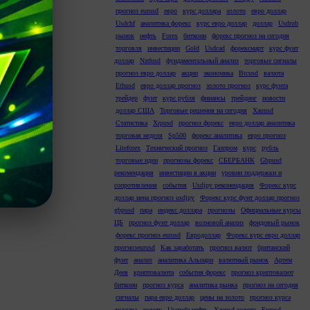
прогноз eurusd
евро
курс доллара
золото
евро доллар
Usdchf
аналитика форекс
курс евро доллар
доллар
Usdrub
рынок
нефть
Forex
биткоин
форекс прогноз на сегодня
торговля
инвестиции
Gold
Usdcad
форексмарт
курс фунт
доллар
Nzdusd
фундаментальный анализ
торговые сигналы
прогноз евро доллар
акции
экономика
Btcusd
валюта
Ethusd
евро доллар прогноз
золото прогноз
курс фунта
трейдер
фунт
курс рубля
финансы
трейдинг
новости
доллар США
Торговые решения на сегодня
Xauusd
Статистика
Xrpusd
прогноз форекс
евро доллар аналитика
торговая неделя
Sp500
форекс аналитика
евро прогноз
Liteforex
Технический прогноз
Газпром
курс
рубль
торговые идеи
прогнозы форекс
СБЕРБАНК
Gbpusd
рекомендация
инвестиции в акции
уровни поддержки и
сопротивления
события
Usdjpy рекомендация
Форекс курс
 trade
доллар иена прогноз usdjpy
Форекс курс фунт доллар прогноз
gbpusd
пара
индекс доллара
прогнозы
Официальные курсы
ЦБ
прогноз фунт доллар
волновой анализ
фондовый рынок
форекс прогноз eurusd
Евродоллар
Форекс курс евро доллар
прогнозeurusd
Как заработать
прогноз валют
британский
фунт
анализ
аналитика Альпари
валютный рынок
Артем
Деев
криптовалюта
события форекс
прогноз криптовалют
биткоин
прогноз курса
аналитика рынка
прогноз на сегодня
сигналы
пара евро доллар
цены на золото
прогноз курса
доллара
золоту
Uscrude нефть
Xauusd золото
Eurusd