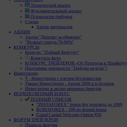
Технический анализ
Фундаментальный анализ
Психология трейдера
Статьи
Архив материалов
АКЦИИ
Акция "Депозит за общение"
"Возврат спреда 70-90%"
КОНКУРСЫ
Конкурс "Поймай Кенгуру"
Конкурсы фото
КОНКУРС ТРЕЙДЕРОВ «От Прогноза к Профиту
Программа лояльности "Трейдер недели"!
Инвестиции
Т - Инвестиции с плечом без комиссии
Умные Инвестиции - Акция 5000 р в подарок
Инвестиции в акции мировых брендов
БЕЗДЕПОЗИТНЫЙ БОНУС
ПОЛНЫЙ СПИСОК
"INSTAFOREX" bonus без депозита до 100$
ROBOFOREX - 30$ no deposit bonus
Grand Capital Welcome-Option $50
ФОРУМ ТРЕЙДЕРОВ
Правила форума