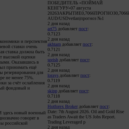
ПОБЕДИТЕЛЬ «ПОЙМАЙ
КЕНГУРУ»07 августа
2026ЗАКРЫТИЕ0,7066ПРОГНОЗ0,7066
AUD/USDvetlan|прогноз №1
2 дня назад
art75
добавляет
пост
:
0.7123
2 дня назад
экономики и перспектив
akhtam
добавляет
пост
:
чевой ставки очень
0.7121
ая ставка должна быть
2 дня назад
 от высокой оценки
sprish
добавляет
пост
:
лыми. Оказавшись в
0.7125
был принимать ещё
2 дня назад
мы резервирования для
lorays
добавляет
пост
:
ре не менее 75%.
0.7119
ки за счёт ослабления
2 дня назад
ный фондовый и
skipp
добавляет
пост
:
0.7118
2 дня назад
Hotforex Broker
добавляет
пост
:
Date: 7th August 2026. Oil and Gold Rise
 И здесь новый военный
as Traders Await the US Jobs Report.
днозначно говорят в
Trading Leveraged p
вы российской
2 дня назад