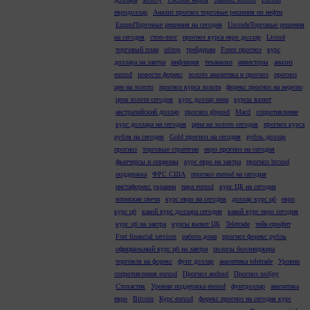
евродоллар
Анализ прогноз торговые решения по нефти
EurusdТорговые решения на сегодня
UscrudeТорговые решения
на сегодня
стоп-лосс
прогноз курса евро доллар
Ltcusd
торговый план
обзор
трейдерам
Forex прогноз
курс
доллара на завтра
инфляция
теханализ
инвесторы
анализ
eurusd
новости форекс
золото аналитика и прогноз
прогноз
цен на золото
прогноз курса золота
форекс прогноз на неделю
цена золота сегодня
курс доллар иена
курсы валют
австралийский доллар
прогноз gbpusd
Macd
сопротивление
курс доллара на сегодня
цена на золото сегодня
прогноз курса
рубля на сегодня
Gold прогноз на сегодня
рубль доллар
прогноз
торговые стратегии
евро прогноз на сегодня
фьючерсы и опционы
курс евро на завтра
прогноз btcusd
поддержка
ФРС США
прогноз eurusd на сегодня
инстафорекс украина
пара eurusd
курс ЦБ на сегодня
японские свечи
курс евро на сегодня
доллар курс цб
евро
курс цб
какой курс доллара сегодня
какой курс евро сегодня
курс цб на завтра
курсы валют ЦБ
Teletrade
тейк-профит
Fort financial services
работа дома
прогноз форекс рубль
официальный курс цб на завтра
полосы боллинджера
торговля на форекс
фунт доллар
аналитика teletrade
Уровни
сопротивления eurusd
Прогноз audusd
Прогноз usdjpy
Стохастик
Уровни поддержка eurusd
фунтдоллар
аналитика
евро
Bitcoin
Курс eurusd
форекс прогноз на сегодня курс