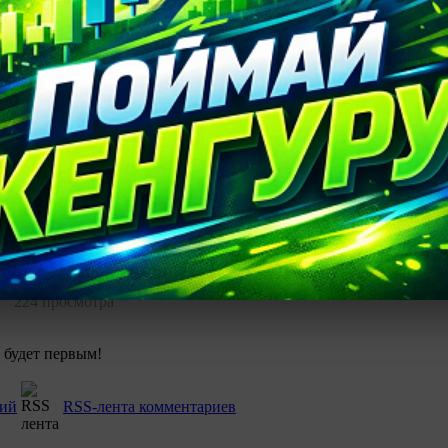
очередного доклада Банка России «О чем говорят тренды»
de
,
рубль и стратегия carry trade
,
рубль
,
прогноз курса рубля
,
carry
224 просмотра
 будет первым!
рий
RSS-лента комментариев