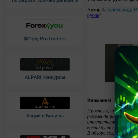
no deposit 50$ без депозита
Автор:
Александр Р
рубль
"
$Copy Pro traders
ALPARI Конкурсы
Внимание!
Прогнозы, представлен
Акции и Бонусы
рекомендацией к торгов
ответственности за во
возникнуть в случае ис
В обзоре сохранены ав