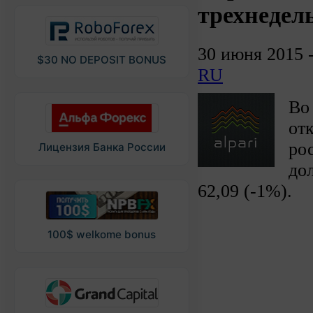
трехнедел
30 июня 2015 
$30 NO DEPOSIT BONUS
RU
Во
от
ро
Лицензия Банка России
дол
62,09 (-1%).
100$ welkome bonus