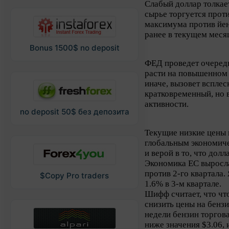
Слабый доллар толкает
сырье торгуется прот
максимума против йен
ранее в текущем меся
Bonus 1500$ no deposit
ФЕД проведет очередн
расти на повышенном 
иначе, вызовет всплес
кратковременный, но 
активности.
no deposit 50$ без депозита
Текущие низкие цены
глобальным экономич
и верой в то, что долл
Экономика ЕС выросла
против 2-го квартала.
$Copy Pro traders
1.6% в 3-м квартале.
Шифф считает, что чт
снизить цены на бенз
недели бензин торгова
ниже значения $3.06, 