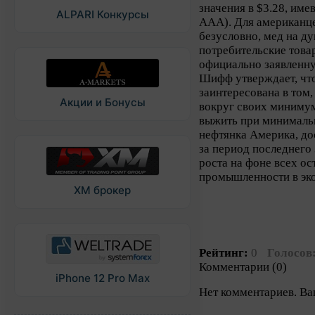
значения в $3.28, име
ALPARI Конкурсы
AAA). Для американце
безусловно, мед на ду
потребительские това
официально заявленн
Шифф утверждает, чт
заинтересована в том,
Акции и Бонусы
вокруг своих миниму
выжить при минималь
нефтянка Америка, до
за период последнего 
роста на фоне всех о
промышленности в э
XM брокер
Рейтинг:
0
Голосов
Комментарии (0)
iPhone 12 Pro Max
Нет комментариев. Ва