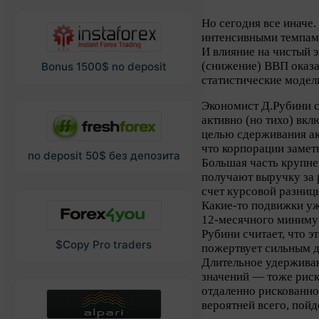
Но сегодня все иначе.
интенсивными темпами
И влияние на чистый 
(снижение) ВВП оказа
Bonus 1500$ no deposit
статистические модел
Экономист Д.Рубини с
активно (но тихо) вк
целью сдерживания ак
что корпорации замет
no deposit 50$ без депозита
Большая часть крупн
получают выручку за 
счет курсовой разниц
Какие-то подвижки уж
12-месячного минимум
Рубини считает, что э
$Copy Pro traders
пожертвует сильным д
Длительное удерживан
значений — тоже риск
отдаленно рискованно
вероятней всего, пойде