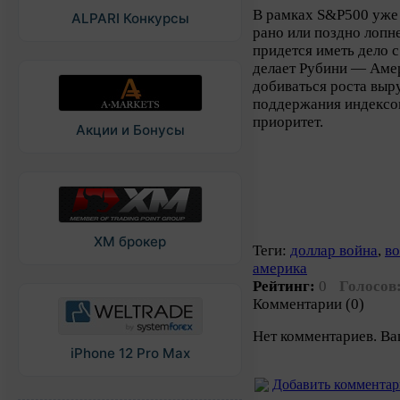
В рамках S&P500 уже
ALPARI Конкурсы
рано или поздно лопн
придется иметь дело 
делает Рубини — Амери
добиваться роста выр
поддержания индексов
приоритет.
Акции и Бонусы
XM брокер
Теги:
доллар война
,
во
америка
Рейтинг:
0
Голосов
Комментарии (0)
Нет комментариев. Ва
iPhone 12 Pro Max
Добавить коммента