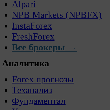
Alpari
NPB Markets (NPBFX)
InstaForex
FreshForex
Все брокеры →
Аналитика
Forex прогнозы
Теханализ
Фундаментал