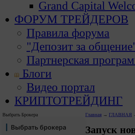
Grand Capital Wel
ФОРУМ ТРЕЙДЕРОВ
Правила форума
"Депозит за общение
Партнерская програ
Блоги
Видео портал
КРИПТОТРЕЙДИНГ
Выбрать Брокера
Главная
→
ГЛАВНАЯ
Выбрать брокера
Запуск но