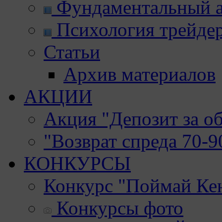
Фундаментальный а
Психология трейде
Статьи
Архив материалов
АКЦИИ
Акция "Депозит за о
"Возврат спреда 70-
КОНКУРСЫ
Конкурс "Поймай Ке
Конкурсы фото