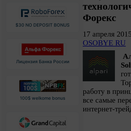
технологи
Форекс
$30 NO DEPOSIT BONUS
17 апреля 201
OSOBYE RU
А
Лицензия Банка России
Sol
го
То
работу в прин
100$ welkome bonus
все самые пер
интернет-трей