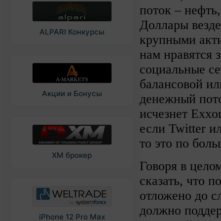
поток – нефть
Доллары везде
ALPARI Конкурсы
крупными акт
нам нравятся 
социальные се
балансовой ил
Акции и Бонусы
денежный пото
исчезнет Exxon
если Twitter 
то это по бол
XM брокер
Говоря в цело
сказать, что 
отложено до с
должно подде
iPhone 12 Pro Max