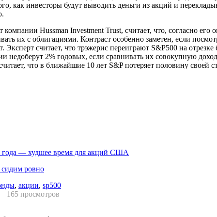
го, как инвесторы будут выводить деньги из акций и перекладыв
ю.
 компании Hussman Investment Trust, считает, что, согласно его 
вать их с облигациями. Контраст особенно заметен, если посмо
ет. Эксперт считает, что трэжерис переиграют S&P500 на отрезк
и недоберут 2% годовых, если сравнивать их совокупную доход
читает, что в ближайшие 10 лет S&P потеряет половину своей 
 года — худшее время для акций США
 сидим ровно
онды
,
акции
,
sp500
165 просмотров