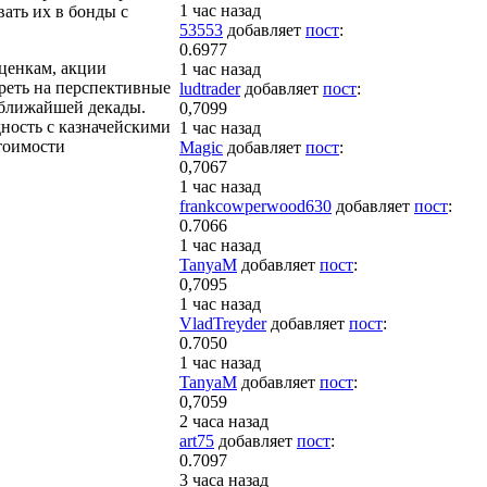
1 час назад
ать их в бонды с
53553
добавляет
пост
:
0.6977
оценкам, акции
1 час назад
треть на перспективные
ludtrader
добавляет
пост
:
е ближайшей декады.
0,7099
ность с казначейскими
1 час назад
стоимости
Magic
добавляет
пост
:
0,7067
1 час назад
frankcowperwood630
добавляет
пост
:
0.7066
1 час назад
TanyaM
добавляет
пост
:
0,7095
1 час назад
VladTreyder
добавляет
пост
:
0.7050
1 час назад
TanyaM
добавляет
пост
:
0,7059
2 часа назад
art75
добавляет
пост
:
0.7097
3 часа назад