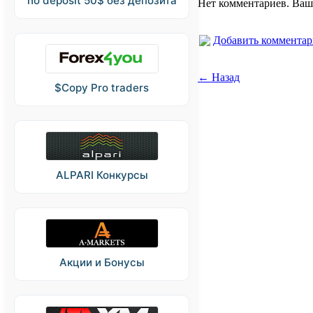
no deposit 50$ без депозита
Нет комментариев. Ваш
Добавить коммента
← Назад
$Copy Pro traders
ALPARI Конкурсы
Акции и Бонусы