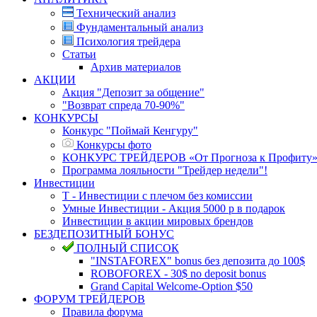
Технический анализ
Фундаментальный анализ
Психология трейдера
Статьи
Архив материалов
АКЦИИ
Акция "Депозит за общение"
"Возврат спреда 70-90%"
КОНКУРСЫ
Конкурс "Поймай Кенгуру"
Конкурсы фото
КОНКУРС ТРЕЙДЕРОВ «От Прогноза к Профиту
Программа лояльности "Трейдер недели"!
Инвестиции
Т - Инвестиции с плечом без комиссии
Умные Инвестиции - Акция 5000 р в подарок
Инвестиции в акции мировых брендов
БЕЗДЕПОЗИТНЫЙ БОНУС
ПОЛНЫЙ СПИСОК
"INSTAFOREX" bonus без депозита до 100$
ROBOFOREX - 30$ no deposit bonus
Grand Capital Welcome-Option $50
ФОРУМ ТРЕЙДЕРОВ
Правила форума