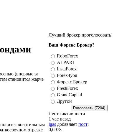
Лучший брокер проголосовать!
Ваш Форекс Брокер?
бондами
RoboForex
ALPARI
InstaForex
осенью (впервые за
Forex4you
 тем становится жарче
Форекс Брокер
FreshForex
GrandCapital
Другой
Лента активности
1 час назад
lgas
добавляет
пост
:
ановится волатильным
0,6978
аткосрочном отрезке