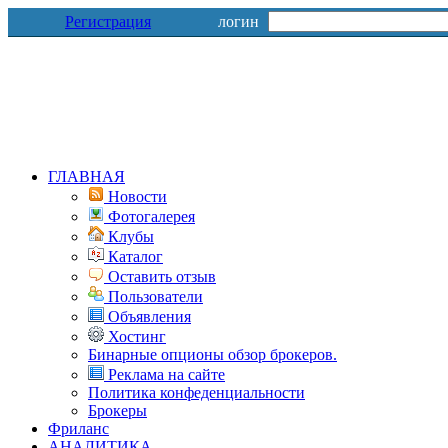
Регистрация
логин
ГЛАВНАЯ
Новости
Фотогалерея
Клубы
Каталог
Оставить отзыв
Пользователи
Объявления
Хостинг
Бинарные опционы обзор брокеров.
Реклама на сайте
Политика конфеденциальности
Брокеры
Фриланс
АНАЛИТИКА