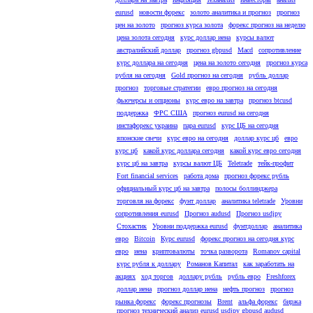
eurusd
новости форекс
золото аналитика и прогноз
прогноз
цен на золото
прогноз курса золота
форекс прогноз на неделю
цена золота сегодня
курс доллар иена
курсы валют
австралийский доллар
прогноз gbpusd
Macd
сопротивление
курс доллара на сегодня
цена на золото сегодня
прогноз курса
рубля на сегодня
Gold прогноз на сегодня
рубль доллар
прогноз
торговые стратегии
евро прогноз на сегодня
фьючерсы и опционы
курс евро на завтра
прогноз btcusd
поддержка
ФРС США
прогноз eurusd на сегодня
инстафорекс украина
пара eurusd
курс ЦБ на сегодня
японские свечи
курс евро на сегодня
доллар курс цб
евро
курс цб
какой курс доллара сегодня
какой курс евро сегодня
курс цб на завтра
курсы валют ЦБ
Teletrade
тейк-профит
Fort financial services
работа дома
прогноз форекс рубль
официальный курс цб на завтра
полосы боллинджера
торговля на форекс
фунт доллар
аналитика teletrade
Уровни
сопротивления eurusd
Прогноз audusd
Прогноз usdjpy
Стохастик
Уровни поддержка eurusd
фунтдоллар
аналитика
евро
Bitcoin
Курс eurusd
форекс прогноз на сегодня курс
евро
иена
криптовалюты
точка разворота
Romanov capital
курс рубля к доллару
Романов Капитал
как заработать на
акциях
ход торгов
доллару рубль
рубль евро
Freshforex
доллар иена
прогноз доллар иена
нефть прогноз
прогноз
рынка форекс
форекс прогнозы
Brent
альфа форекс
биржа
прогноз технический анализ eurusd usdjpy gbpusd audusd