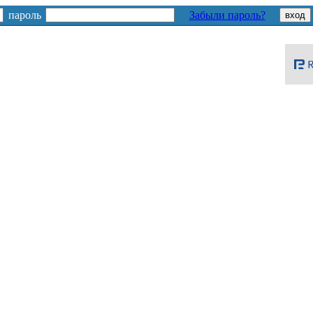
пароль
Забыли пароль?