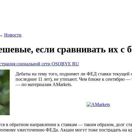
→
Новости
ешевые, если сравнивать их с 
трация социальной сети OSOBYE RU
Дебаты на тему того, поднимет ли ФЕД ставки текущей 
последние 11 лет), не утихают. Чем ближе к сентябрю —
— по материалам AMarkets.
я в обратном направлении к ставкам — таким образом, долг ст
уемому ужесточению ФЕДа. Акции могут тоже пострадать на кр