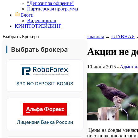
"Депозит за общение"
Партнерская программа
Блоги
Видео портал
КРИПТОТРЕЙДИНГ
Выбрать Брокера
Главная
→
ГЛАВНАЯ
Выбрать брокера
Акции не д
10 июня 2015 -
Админис
$30 NO DEPOSIT BONUS
Лицензия Банка России
Цены на бонды меняютс
по отношению к планир