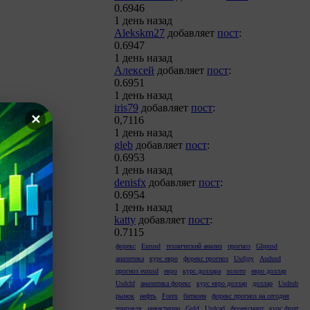
0.6946
1 день назад
Alekskm27
добавляет
пост
:
0.6947
1 день назад
Алексей
добавляет
пост
:
0.6951
1 день назад
iris79
добавляет
пост
:
✕
0,7116
1 день назад
gleb
добавляет
пост
:
0.6953
1 день назад
denisfx
добавляет
пост
:
0.6954
1 день назад
katty
добавляет
пост
:
0.7115
форекс
Eurusd
технический анализ
прогноз
Gbpusd
аналитика
курс евро
форекс прогноз
Usdjpy
Audusd
прогноз eurusd
евро
курс доллара
золото
евро доллар
Usdchf
аналитика форекс
курс евро доллар
доллар
Usdrub
рынок
нефть
Forex
биткоин
форекс прогноз на сегодня
торговля
инвестиции
Gold
Usdcad
форексмарт
курс фунт