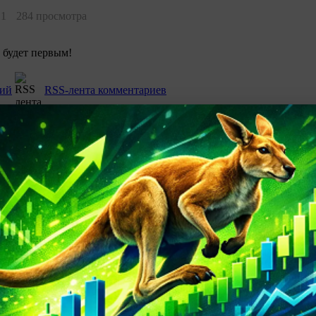
1
284 просмотра
 будет первым!
рий
RSS-лента комментариев