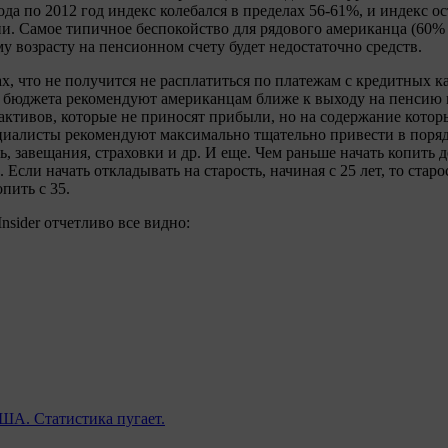
ода по 2012 год индекс колебался в пределах 56-61%, и индекс ос
и. Самое типичное беспокойство для рядового американца (60%
му возрасту на пенсионном счету будет недостаточно средств.
х, что не получится не расплатиться по платежам с кредитных к
 бюджета рекомендуют американцам ближе к выходу на пенсию
активов, которые не приносят прибыли, но на содержание котор
ециалисты рекомендуют максимально тщательно привести в пор
, завещания, страховки и др. И еще. Чем раньше начать копить де
. Если начать откладывать на старость, начиная с 25 лет, то старо
опить с 35.
Insider отчетливо все видно:
ША. Статистика пугает.