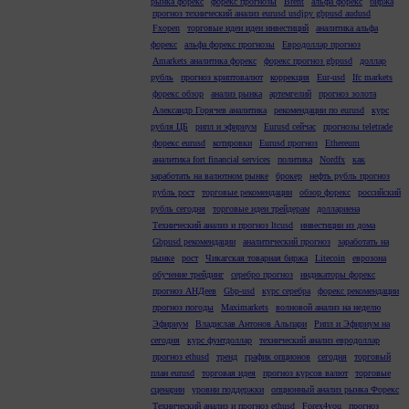
рынка форекс
форекс прогнозы
Brent
альфа форекс
биржа
прогноз технический анализ eurusd usdjpy gbpusd audusd
Fxopen
торговые идеи идеи инвестиций
аналитика альфа
форекс
альфа форекс прогнозы
Евродоллар прогноз
Amarkets аналитика форекс
форекс прогноз gbpusd
доллар
рубль
прогноз криптовалют
коррекция
Eur-usd
Ifc markets
форекс обзор
анализ рынка
артемгелий
прогноз золота
Александр Горячев аналитика
рекомендации по eurusd
курс
рубля ЦБ
рипл и эфириум
Eurusd сейчас
прогнозы teletrade
форекс eurusd
котировки
Eurusd прогноз
Ethereum
аналитика fort financial services
политика
Nordfx
как
заработать на валютном рынке
брокер
нефть рубль прогноз
рубль рост
торговые рекомендации
обзор форекс
российский
рубль сегодня
торговые идеи трейдерам
доллариена
Технический анализ и прогноз ltcusd
инвестиции из дома
Gbpusd рекомендации
аналитический прогноз
заработать на
рынке
рост
Чикагская товарная биржа
Litecoin
еврозона
обучение трейдинг
серебро прогноз
индикаторы форекс
прогноз АНДеев
Gbp-usd
курс серебра
форекс рекомендации
прогноз погоды
Maximarkets
волновой анализ на неделю
Эфириум
Владислав Антонов Альпари
Рипл и Эфириум на
сегодня
курс фунтдоллар
технический анализ евродоллар
прогноз ethusd
тренд
график опционов
сегодня
торговый
план eurusd
торговая идея
прогноз курсов валют
торговые
сценарии
уровни поддержки
опционный анализ рынка Форекс
Технический анализ и прогноз ethusd
Forex4you
прогноз