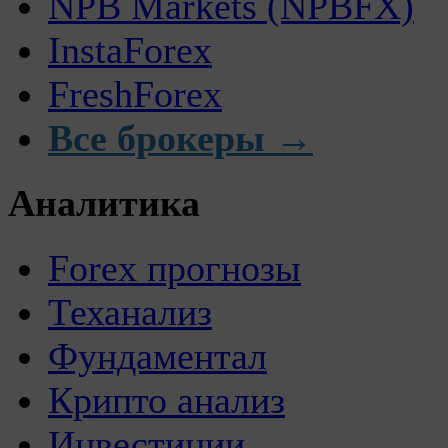
NPB Markets (NPBFX)
InstaForex
FreshForex
Все брокеры →
Аналитика
Forex прогнозы
Теханализ
Фундаментал
Крипто анализ
Инвестиции