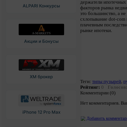
держатели ипотечных 
ALPARI Конкурсы
факторов рынка недви
это большинство, а н
схлопывание dot-com 
плачевным последстви
рынке ипотеки.
Акции и Бонусы
XM брокер
Теги:
типы пузырей
,
п
Рейтинг:
0
Голосов
Комментарии (0)
Нет комментариев. Ва
iPhone 12 Pro Max
Добавить коммента