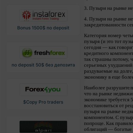
3. Пузыри на рынке н
4. Пузыри на рынке н
закредитованности се
Bonus 1500$ no deposit
Категория номер чет
пузыря (и это тот пуз
сегодня — как говорит
кредитного компонент
так страшны потому, 
no deposit 50$ без депозита
серьезных ухудшений 
раздуваемые на долге,
экономику в еще боле
Наиболее разрушитель
что на рынке недвижи
экономике требуется 5
$Copy Pro traders
восстановиться от ре
пузыря на рынке нед
компонентом. С пузыр
попроще. Как правило
облигаций — богатые 